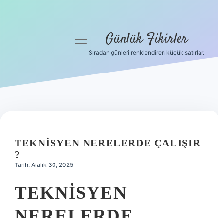
Günlük Fikirler
menüyü
aç
Sıradan günleri renklendiren küçük satırlar.
Anasayfa
Gizlilik Politikası
Yasal Uyarı
Hakkımızda
TEKNISYEN NERELERDE ÇALIŞIR
?
Tarih: Aralık 30, 2025
TEKNISYEN
NERELERDE