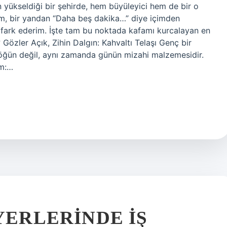
 yükseldiği bir şehirde, hem büyüleyici hem de bir o
rım, bir yandan “Daha beş dakika…” diye içimden
ı fark ederim. İşte tam bu noktada kafamı kurcalayan en
 Gözler Açık, Zihin Dalgın: Kahvaltı Telaşı Genç bir
r öğün değil, aynı zamanda günün mizahi malzemesidir.
um:…
YERLERINDE IŞ