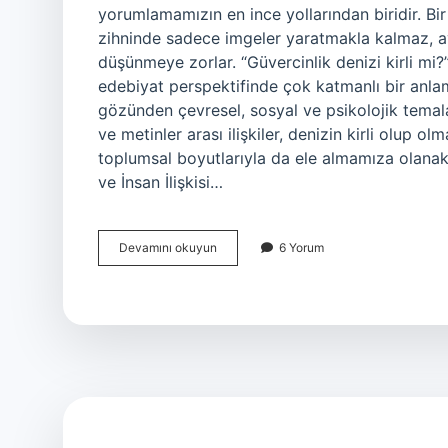
yorumlamamızın en ince yollarından biridir. B
zihninde sadece imgeler yaratmakla kalmaz, a
düşünmeye zorlar. “Güvercinlik denizi kirli mi
edebiyat perspektifinde çok katmanlı bir anlam
gözünden çevresel, sosyal ve psikolojik temal
ve metinler arası ilişkiler, denizin kirli olup o
toplumsal boyutlarıyla da ele almamıza olanak
ve İnsan İlişkisi…
Güvercinlik
Devamını okuyun
6 Yorum
denizi
kirli
mi
?