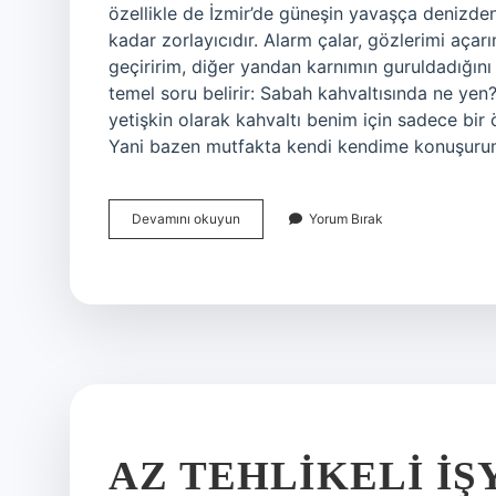
özellikle de İzmir’de güneşin yavaşça denizden
kadar zorlayıcıdır. Alarm çalar, gözlerimi aça
geçiririm, diğer yandan karnımın guruldadığın
temel soru belirir: Sabah kahvaltısında ne yen?
yetişkin olarak kahvaltı benim için sadece bi
Yani bazen mutfakta kendi kendime konuşur
Sabah
Devamını okuyun
Yorum Bırak
kahvaltısında
ne
yen
?
AZ TEHLIKELI IŞ