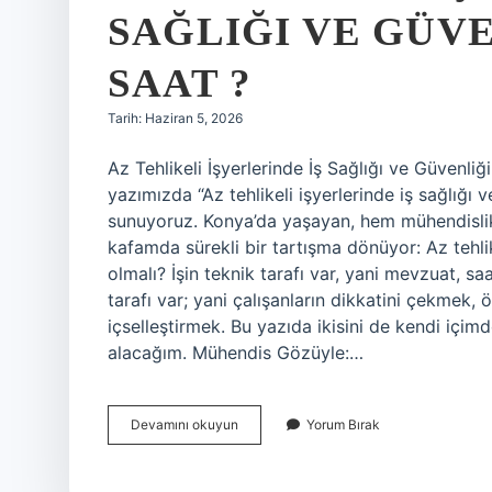
SAĞLIĞI VE GÜVE
SAAT ?
Tarih: Haziran 5, 2026
Az Tehlikeli İşyerlerinde İş Sağlığı ve Güvenli
yazımızda “Az tehlikeli işyerlerinde iş sağlığı 
sunuyoruz. Konya’da yaşayan, hem mühendislik
kafamda sürekli bir tartışma dönüyor: Az tehlike
olmalı? İşin teknik tarafı var, yani mevzuat, s
tarafı var; yani çalışanların dikkatini çekmek,
içselleştirmek. Bu yazıda ikisini de kendi içi
alacağım. Mühendis Gözüyle:…
Az
Devamını okuyun
Yorum Bırak
tehlikeli
işyerlerinde
iş