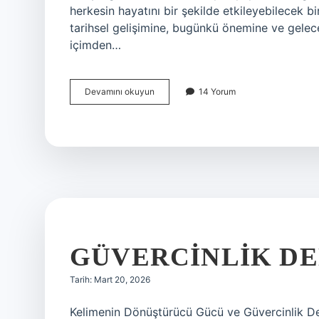
herkesin hayatını bir şekilde etkileyebilecek 
tarihsel gelişimine, bugünkü önemine ve gelecek
içimden…
ASA
Devamını okuyun
14 Yorum
nedir
diş
?
GÜVERCINLIK DEN
Tarih: Mart 20, 2026
Kelimenin Dönüştürücü Gücü ve Güvercinlik De