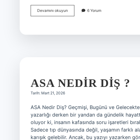
Heteroseksüel
Devamını okuyun
6 Yorum
ne
demek
örnek
?
ASA NEDIR DIŞ ?
Tarih: Mart 21, 2026
ASA Nedir Diş? Geçmişi, Bugünü ve Gelecekteki 
yazarlığı derken bir yandan da gündelik hayat
oluyor ki, insanın kafasında soru işaretleri bır
Sadece tıp dünyasında değil, yaşamın farklı al
karışık gelebilir. Ancak, bu yazıyı yazarken g