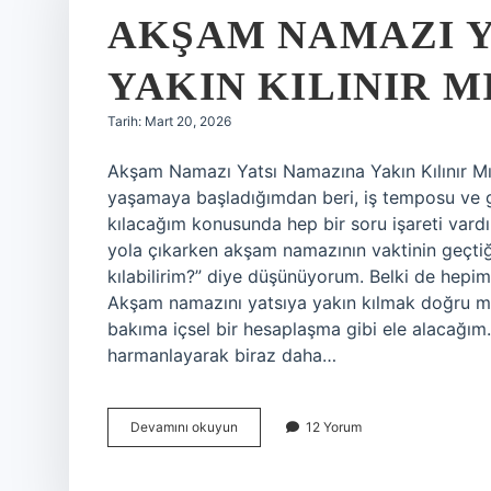
AKŞAM NAMAZI Y
YAKIN KILINIR MI
Tarih: Mart 20, 2026
Akşam Namazı Yatsı Namazına Yakın Kılınır Mı? 
yaşamaya başladığımdan beri, iş temposu ve 
kılacağım konusunda hep bir soru işareti vardı
yola çıkarken akşam namazının vaktinin geçtiğ
kılabilirim?” diye düşünüyorum. Belki de hepi
Akşam namazını yatsıya yakın kılmak doğru mudu
bakıma içsel bir hesaplaşma gibi ele alacağım.
harmanlayarak biraz daha…
Akşam
Devamını okuyun
12 Yorum
namazı
yatsı
namazına