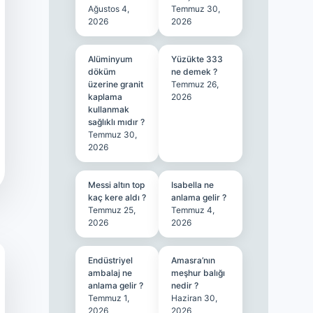
Ağustos 4,
Temmuz 30,
2026
2026
Alüminyum
Yüzükte 333
döküm
ne demek ?
üzerine granit
Temmuz 26,
kaplama
2026
kullanmak
sağlıklı mıdır ?
Temmuz 30,
2026
Messi altın top
Isabella ne
kaç kere aldı ?
anlama gelir ?
Temmuz 25,
Temmuz 4,
2026
2026
Endüstriyel
Amasra’nın
ambalaj ne
meşhur balığı
anlama gelir ?
nedir ?
Temmuz 1,
Haziran 30,
2026
2026