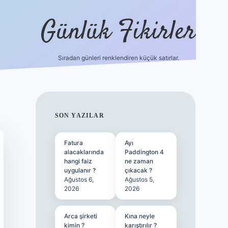
Günlük Fikirler
Sıradan günleri renklendiren küçük satırlar.
ilbet güncel gi
SIDEBAR
SON YAZILAR
Fatura
Ayı
alacaklarında
Paddington 4
hangi faiz
ne zaman
uygulanır ?
çıkacak ?
Ağustos 6,
Ağustos 5,
2026
2026
Arca şirketi
Kına neyle
kimin ?
karıştırılır ?