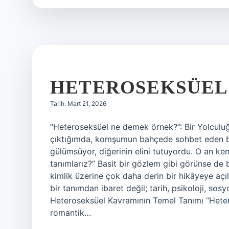
sağlığı
ve
güvenliği
eğitimi
kaç
saat
?
HETEROSEKSÜEL
Tarih: Mart 21, 2026
“Heteroseksüel ne demek örnek?”: Bir Yolculu
çıktığımda, komşumun bahçede sohbet eden bir ç
gülümsüyor, diğerinin elini tutuyordu. O an kendi
tanımlarız?” Basit bir gözlem gibi görünse de 
kimlik üzerine çok daha derin bir hikâyeye aç
bir tanımdan ibaret değil; tarih, psikoloji, sos
Heteroseksüel Kavramının Temel Tanımı “Heteros
romantik…