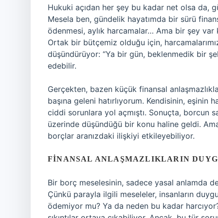
Hukuki açıdan her şey bu kadar net olsa da, g
Mesela ben, gündelik hayatımda bir sürü finansa
ödenmesi, aylık harcamalar… Ama bir şey var ki, 
Ortak bir bütçemiz olduğu için, harcamalarımı
düşündürüyor: “Ya bir gün, beklenmedik bir şek
edebilir.
Gerçekten, bazen küçük finansal anlaşmazlıklar
başına geleni hatırlıyorum. Kendisinin, eşinin h
ciddi sorunlara yol açmıştı. Sonuçta, borcun sad
üzerinde düşündüğü bir konu haline geldi. Ama
borçlar aranızdaki ilişkiyi etkileyebiliyor.
FINANSAL ANLAŞMAZLIKLARIN DUY
Bir borç meselesinin, sadece yasal anlamda değ
Çünkü parayla ilgili meseleler, insanların duygu
ödemiyor mu? Ya da neden bu kadar harcıyor?
sıkıntılar ortaya çıkabiliyor. Ancak, bu tür sor