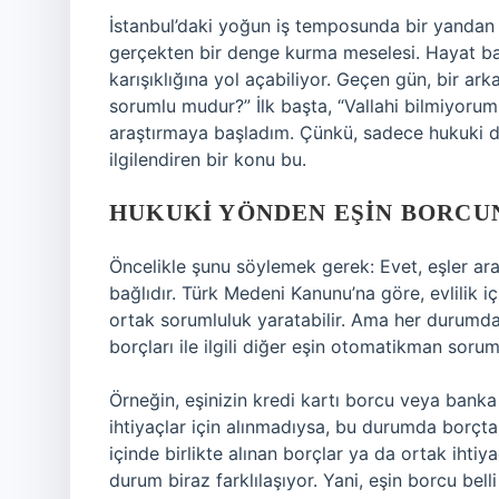
İstanbul’daki yoğun iş temposunda bir yandan 
gerçekten bir denge kurma meselesi. Hayat bazen 
karışıklığına yol açabiliyor. Geçen gün, bir a
sorumlu mudur?” İlk başta, “Vallahi bilmiyoru
araştırmaya başladım. Çünkü, sadece hukuki de
ilgilendiren bir konu bu.
HUKUKI YÖNDEN EŞIN BORCU
Öncelikle şunu söylemek gerek: Evet, eşler ara
bağlıdır. Türk Medeni Kanunu’na göre, evlilik iç
ortak sorumluluk yaratabilir. Ama her durumda 
borçları ile ilgili diğer eşin otomatikman soru
Örneğin, eşinizin kredi kartı borcu veya banka
ihtiyaçlar için alınmadıysa, bu durumda borçt
içinde birlikte alınan borçlar ya da ortak ihti
durum biraz farklılaşıyor. Yani, eşin borcu belli