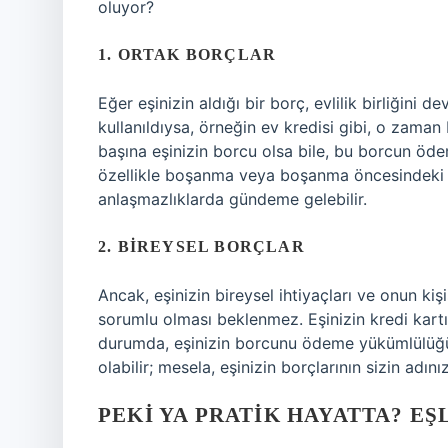
oluyor?
1. ORTAK BORÇLAR
Eğer eşinizin aldığı bir borç, evlilik birliğin
kullanıldıysa, örneğin ev kredisi gibi, o zaman 
başına eşinizin borcu olsa bile, bu borcun öde
özellikle boşanma veya boşanma öncesindeki ev
anlaşmazlıklarda gündeme gelebilir.
2. BIREYSEL BORÇLAR
Ancak, eşinizin bireysel ihtiyaçları ve onun ki
sorumlu olması beklenmez. Eşinizin kredi kartı b
durumda, eşinizin borcunu ödeme yükümlülüğü ya
olabilir; mesela, eşinizin borçlarının sizin adın
PEKI YA PRATIK HAYATTA? EŞ