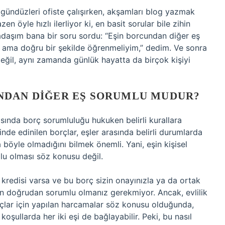
gündüzleri ofiste çalışırken, akşamları blog yazmak
öyle hızlı ilerliyor ki, en basit sorular bile zihin
rkadaşım bana bir soru sordu: “Eşin borcundan diğer eş
m ama doğru bir şekilde öğrenmeliyim,” dedim. Ve sonra
ğil, aynı zamanda günlük hayatta da birçok kişiyi
NDAN DIĞER EŞ SORUMLU MUDUR?
sında borç sorumluluğu hukuken belirli kurallara
inde edinilen borçlar, eşler arasında belirli durumlarda
böyle olmadığını bilmek önemli. Yani, eşin kişisel
mlu olması söz konusu değil.
 kredisi varsa ve bu borç sizin onayınızla ya da ortak
an doğrudan sorumlu olmanız gerekmiyor. Ancak, evlilik
yaçlar için yapılan harcamalar söz konusu olduğunda,
 koşullarda her iki eşi de bağlayabilir. Peki, bu nasıl