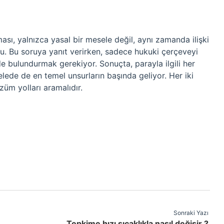
ı, yalnızca yasal bir mesele değil, aynı zamanda ilişki
nu. Bu soruya yanıt verirken, sadece hukuki çerçeveyi
e bulundurmak gerekiyor. Sonuçta, parayla ilgili her
lede de en temel unsurların başında geliyor. Her iki
züm yolları aramalıdır.
Sonraki Yazı
Tepkime hızı sıcaklıkla nasıl değişir ?