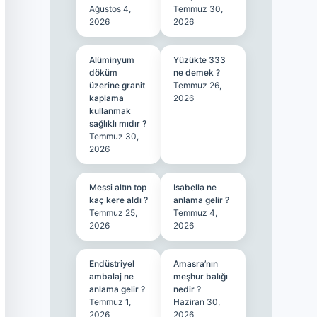
Ağustos 4,
Temmuz 30,
2026
2026
Alüminyum
Yüzükte 333
döküm
ne demek ?
üzerine granit
Temmuz 26,
kaplama
2026
kullanmak
sağlıklı mıdır ?
Temmuz 30,
2026
Messi altın top
Isabella ne
kaç kere aldı ?
anlama gelir ?
Temmuz 25,
Temmuz 4,
2026
2026
Endüstriyel
Amasra’nın
ambalaj ne
meşhur balığı
anlama gelir ?
nedir ?
Temmuz 1,
Haziran 30,
2026
2026