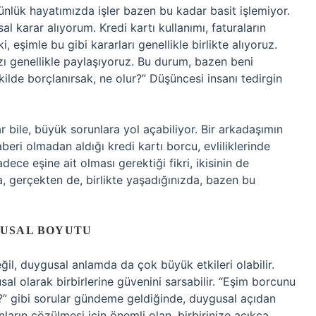
ünlük hayatımızda işler bazen bu kadar basit işlemiyor.
l karar alıyorum. Kredi kartı kullanımı, faturaların
eşimle bu gibi kararları genellikle birlikte alıyoruz.
zı genellikle paylaşıyoruz. Bu durum, bazen beni
ilde borçlanırsak, ne olur?” Düşüncesi insanı tedirgin
 bile, büyük sorunlara yol açabiliyor. Bir arkadaşımın
aberi olmadan aldığı kredi kartı borcu, evliliklerinde
ece eşine ait olması gerektiği fikri, ikisinin de
, gerçekten de, birlikte yaşadığınızda, bazen bu
GUSAL BOYUTU
il, duygusal anlamda da çok büyük etkileri olabilir.
sal olarak birbirlerine güvenini sarsabilir. “Eşim borcunu
” gibi sorular gündeme geldiğinde, duygusal açıdan
unların çözülmesi için önemli olan, birbirinize açıkça