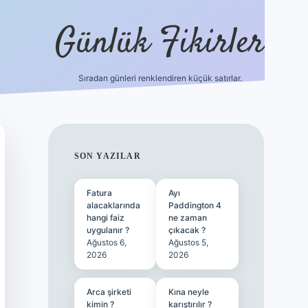
Günlük Fikirler
Sıradan günleri renklendiren küçük satırlar.
ilbet güncel giriş
SIDEBAR
SON YAZILAR
Fatura
Ayı
alacaklarında
Paddington 4
hangi faiz
ne zaman
uygulanır ?
çıkacak ?
Ağustos 6,
Ağustos 5,
2026
2026
Arca şirketi
Kına neyle
kimin ?
karıştırılır ?