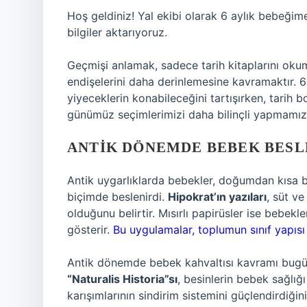
Hoş geldiniz! Yal ekibi olarak 6 aylık bebeğim
bilgiler aktarıyoruz.
Geçmişi anlamak, sadece tarih kitaplarını okuma
endişelerini daha derinlemesine kavramaktır. 6 
yiyeceklerin konabileceğini tartışırken, tarih 
günümüz seçimlerimizi daha bilinçli yapmamıza
ANTIK DÖNEMDE BEBEK BESL
Antik uygarlıklarda bebekler, doğumdan kısa bi
biçimde beslenirdi.
Hipokrat’ın yazıları
, süt ve
olduğunu belirtir. Mısırlı papirüsler ise bebekl
gösterir.
Bu uygulamalar, toplumun sınıf yapısı 
Antik dönemde bebek kahvaltısı kavramı bugün
“Naturalis Historia”sı
, besinlerin bebek sağlığı
karışımlarının sindirim sistemini güçlendirdiğ