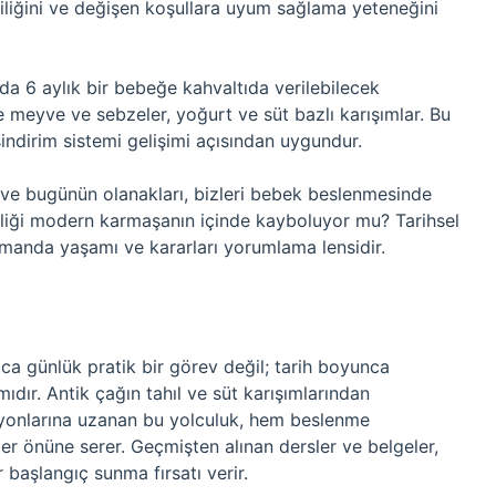
liliğini ve değişen koşullara uyum sağlama yeteneğini
nda 6 aylık bir bebeğe kahvaltıda verilebilecek
de meyve ve sebzeler, yoğurt ve süt bazlı karışımlar. Bu
ndirim sistemi gelişimi açısından uygundur.
ı ve bugünün olanakları, bizleri bebek beslenmesinde
eliği modern karmaşanın içinde kayboluyor mu? Tarihsel
zamanda yaşamı ve kararları yorumlama lensidir.
zca günlük pratik bir görev değil; tarih boyunca
mıdır. Antik çağın tahıl ve süt karışımlarından
onlarına uzanan bu yolculuk, hem beslenme
ler önüne serer. Geçmişten alınan dersler ve belgeler,
 başlangıç sunma fırsatı verir.