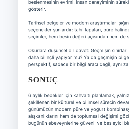
beslenmesinin evrimi, insan deneyiminin sürek
gösterir.
Tarihsel belgeler ve modern araştırmalar ışığı
seçenekler şunlardır: tahıl lapaları, püre halin
seçimler, hem besin değeri açısından hem de si
Okurlara düşünsel bir davet: Geçmişin sınırlar
daha bilinçli yapıyor mu? Ya da geçmişin bilg
perspektif, sadece bir bilgi aracı değil, aynı 
SONUÇ
6 aylık bebekler için kahvaltı planlamak, yalnı
şekillenen bir kültürel ve bilimsel sürecin deva
günümüzün modern püre ve yoğurt kombinasy
alışkanlıklarını hem de toplumsal değişimi göz
bugünün ebeveynlerine güvenli ve besleyici bir