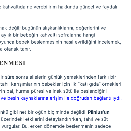
e kahvaltıda ne verebilirim hakkında güncel ve faydalı
k değil; bugünün alışkanlıklarını, değerlerini ve
aylık bir bebeğin kahvaltı sofralarına hangi
boyunca bebek beslenmesinin nasıl evrildiğini incelemek,
 olanak tanır.
ENMESI
r süre sonra ailelerin günlük yemeklerinden farklı bir
 tahıl karışımlarının bebekler için ilk “katı gıda” örnekleri
erin bal, hurma püresi ve inek sütü ile beslendiğini
ve besin kaynaklarına erişim ile doğrudan bağlantılıydı.
kü gibi net bir öğün biçiminde değildi.
Plinius’un
 üzerindeki etkilerini detaylandırırken, tahıl ve süt
ini vurgular. Bu, erken dönemde beslenmenin sadece