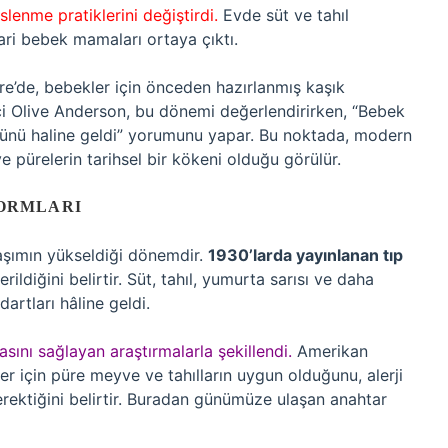
lenme pratiklerini değiştirdi.
Evde süt ve tahıl
cari bebek mamaları ortaya çıktı.
tere’de, bebekler için önceden hazırlanmış kaşık
hçi Olive Anderson, bu dönemi değerlendirirken, “Bebek
rünü haline geldi” yorumunu yapar. Bu noktada, modern
 pürelerin tarihsel bir kökeni olduğu görülür.
FORMLARI
aşımın yükseldiği dönemdir.
1930’larda yayınlanan tıp
erildiğini belirtir. Süt, tahıl, yumurta sarısı ve daha
artları hâline geldi.
sını sağlayan araştırmalarla şekillendi.
Amerikan
ler için püre meyve ve tahılların uygun olduğunu, alerji
erektiğini belirtir. Buradan günümüze ulaşan anahtar