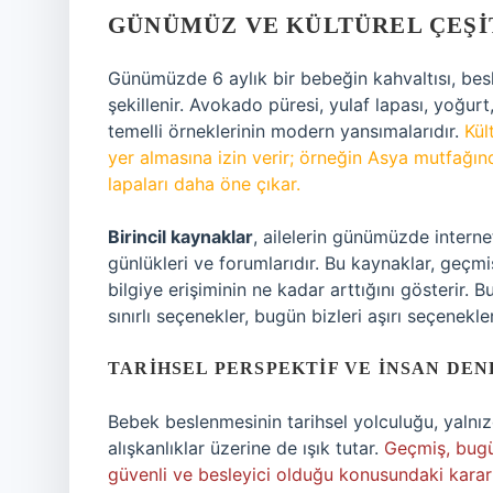
GÜNÜMÜZ VE KÜLTÜREL ÇEŞI
Günümüzde 6 aylık bir bebeğin kahvaltısı, besle
şekillenir. Avokado püresi, yulaf lapası, yoğur
temelli örneklerinin modern yansımalarıdır.
Kül
yer almasına izin verir; örneğin Asya mutfağın
lapaları daha öne çıkar.
Birincil kaynaklar
, ailelerin günümüzde intern
günlükleri ve forumlarıdır. Bu kaynaklar, geçm
bilgiye erişiminin ne kadar arttığını gösterir
sınırlı seçenekler, bugün bizleri aşırı seçenekl
TARIHSEL PERSPEKTIF VE İNSAN DEN
Bebek beslenmesinin tarihsel yolculuğu, yalnızc
alışkanlıklar üzerine de ışık tutar.
Geçmiş, bugü
güvenli ve besleyici olduğu konusundaki kararla