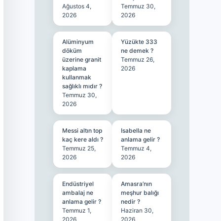
Ağustos 4,
Temmuz 30,
2026
2026
Alüminyum
Yüzükte 333
döküm
ne demek ?
üzerine granit
Temmuz 26,
kaplama
2026
kullanmak
sağlıklı mıdır ?
Temmuz 30,
2026
Messi altın top
Isabella ne
kaç kere aldı ?
anlama gelir ?
Temmuz 25,
Temmuz 4,
2026
2026
Endüstriyel
Amasra’nın
ambalaj ne
meşhur balığı
anlama gelir ?
nedir ?
Temmuz 1,
Haziran 30,
2026
2026