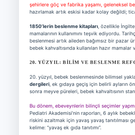
şehirlere göç ve fabrika yaşamı, geleneksel bes
hazırlamak artık eskisi kadar kolay değildi; ti
1850’lerin beslenme kitapları
, özellikle İngil
mamalarının kullanımını teşvik ediyordu. Tari
beslenmesi artık aileden bağımsız bir pazar ü
bebek kahvaltısında kullanılan hazır mamalar ve
20. YÜZYIL: BILIM VE BESLENME RE
20. yüzyıl, bebek beslenmesinde bilimsel yakl
dergileri
, ek gıdaya geçiş için belirli ayların ön
sonra meyve püreleri, bebek kahvaltısının stand
Bu dönem, ebeveynlerin bilinçli seçimler yapma
Pediatri Akademisi’nin raporları, 6 aylık bebek
riskini azaltmak için yavaş yavaş tanıtılması g
kelime: “yavaş ek gıda tanıtımı”.