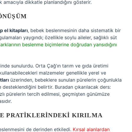
amacıyla dikkatle planlandığını gösterir.
DÖNÜŞÜM
p el kitapları
, bebek beslenmesinin daha sistematik bir
maları yaygındı; özellikle soylu aileler, sağlıklı süt
farklarının beslenme biçimlerine doğrudan yansıdığını
linde sunulurdu. Orta Çağ’ın tarım ve gıda üretimi
 kullanabilecekleri malzemeler genellikle yerel ve
ları
üzerinden, bebeklere sunulan pürelerin çoğunlukla
desteklendiğini belirtir. Buradan çıkarılacak ders:
zlı pürelerin tercih edilmesi, geçmişten günümüze
sıdır.
E PRATIKLERINDEKI KIRILMA
eslenmesini de derinden etkiledi.
Kırsal alanlardan