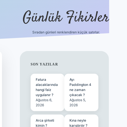
Günlük Fikirler
Sıradan günleri renklendiren küçük satırlar.
ilbet güncel giriş
SIDEBAR
SON YAZILAR
Fatura
Ayı
alacaklarında
Paddington 4
hangi faiz
ne zaman
uygulanır ?
çıkacak ?
Ağustos 6,
Ağustos 5,
2026
2026
Arca şirketi
Kına neyle
kimin ?
karıştırılır ?