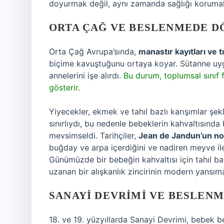
doyurmak değil, aynı zamanda sağlığı korumak 
ORTA ÇAĞ VE BESLENMEDE 
Orta Çağ Avrupa’sında,
manastır kayıtları ve tı
biçime kavuştuğunu ortaya koyar. Sütanne uygula
annelerini işe alırdı.
Bu durum, toplumsal sınıf 
gösterir.
Yiyecekler, ekmek ve tahıl bazlı karışımlar şek
sınırlıydı, bu nedenle bebeklerin kahvaltısında
mevsimseldi. Tarihçiler,
Jean de Jandun’un not
buğday ve arpa içerdiğini ve nadiren meyve ile 
Günümüzde bir bebeğin kahvaltısı için tahıl ba
uzanan bir alışkanlık zincirinin modern yansıma
SANAYI DEVRIMI VE BESLENM
18. ve 19. yüzyıllarda Sanayi Devrimi, bebek b