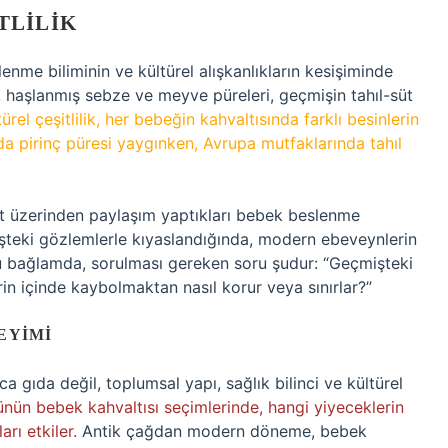
TLILIK
nme biliminin ve kültürel alışkanlıkların kesişiminde
t, haşlanmış sebze ve meyve püreleri, geçmişin tahıl-süt
türel çeşitlilik, her bebeğin kahvaltısında farklı besinlerin
da pirinç püresi yaygınken, Avrupa mutfaklarında tahıl
et üzerinden paylaşım yaptıkları bebek beslenme
işteki gözlemlerle kıyaslandığında, modern ebeveynlerin
. Bu bağlamda, sorulması gereken soru şudur: “Geçmişteki
erin içinde kaybolmaktan nasıl korur veya sınırlar?”
EYIMI
a gıda değil, toplumsal yapı, sağlık bilinci ve kültürel
nün bebek kahvaltısı seçimlerinde, hangi yiyeceklerin
rı etkiler.
Antik çağdan modern döneme, bebek