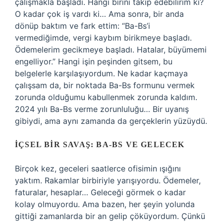
çalışmakla başladı. Hangi birini takip edebilirim ki?
O kadar çok iş vardı ki… Ama sonra, bir anda
dönüp baktım ve fark ettim: “Ba-Bs’i
vermediğimde, vergi kaybım birikmeye başladı.
Ödemelerim gecikmeye başladı. Hatalar, büyümemi
engelliyor.” Hangi işin peşinden gitsem, bu
belgelerle karşılaşıyordum. Ne kadar kaçmaya
çalışsam da, bir noktada Ba-Bs formunu vermek
zorunda olduğumu kabullenmek zorunda kaldım.
2024 yılı Ba-Bs verme zorunluluğu… Bir uyanış
gibiydi, ama aynı zamanda da gerçeklerin yüzüydü.
İÇSEL BIR SAVAŞ: BA-BS VE GELECEK
Birçok kez, geceleri saatlerce ofisimin ışığını
yaktım. Rakamlar birbiriyle yarışıyordu. Ödemeler,
faturalar, hesaplar… Geleceği görmek o kadar
kolay olmuyordu. Ama bazen, her şeyin yolunda
gittiği zamanlarda bir an gelip çöküyordum. Çünkü