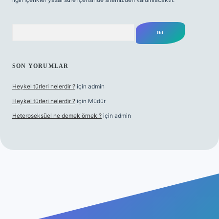
Arama
SON YORUMLAR
Heykel türleri nelerdir ?
için
admin
Heykel türleri nelerdir ?
için
Müdür
Heteroseksüel ne demek örnek ?
için
admin
 güncel giriş