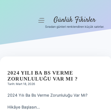
Günlük Fikirler
menüyü
aç
Sıradan günleri renklendiren küçük satırlar.
Anasayfa
Gizlilik Politikası
Yasal Uyarı
Hakkımızda
2024 YILI BA BS VERME
ZORUNLULUĞU VAR MI ?
Tarih: Mart 18, 2026
2024 Yılı Ba Bs Verme Zorunluluğu Var Mı?
Hikâye Başlasın…