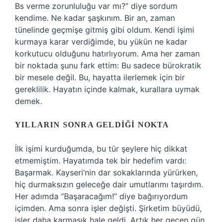
Bs verme zorunluluğu var mı?” diye sordum
kendime. Ne kadar şaşkınım. Bir an, zaman
tünelinde geçmişe gitmiş gibi oldum. Kendi işimi
kurmaya karar verdiğimde, bu yükün ne kadar
korkutucu olduğunu hatırlıyorum. Ama her zaman
bir noktada şunu fark ettim: Bu sadece bürokratik
bir mesele değil. Bu, hayatta ilerlemek için bir
gereklilik. Hayatın içinde kalmak, kurallara uymak
demek.
YILLARIN SONRA GELDIĞI NOKTA
İlk işimi kurduğumda, bu tür şeylere hiç dikkat
etmemiştim. Hayatımda tek bir hedefim vardı:
Başarmak. Kayseri’nin dar sokaklarında yürürken,
hiç durmaksızın geleceğe dair umutlarımı taşırdım.
Her adımda “Başaracağım!” diye bağırıyordum
içimden. Ama sonra işler değişti. Şirketim büyüdü,
işler daha karmaşık hale geldi. Artık her geçen gün