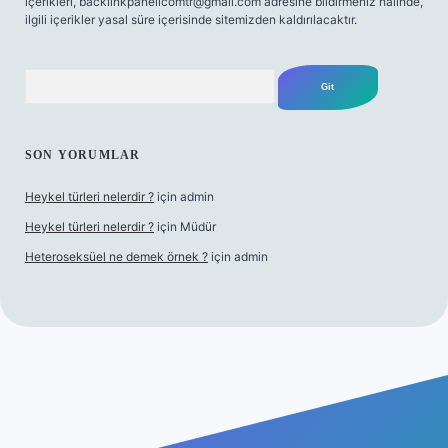
içerikleri,
backlinkpanelicomtr@gmail.com
adresine bildirmeniz halinde,
ilgili içerikler yasal süre içerisinde sitemizden kaldırılacaktır.
Arama
SON YORUMLAR
Heykel türleri nelerdir ?
için
admin
Heykel türleri nelerdir ?
için
Müdür
Heteroseksüel ne demek örnek ?
için
admin
l giriş