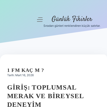
Günlük Fikirler
menüyü
aç
Sıradan günleri renklendiren küçük satırlar.
Anasayfa
Gizlilik Politikası
Yasal Uyarı
Hakkımızda
1 FM KAÇ M ?
Tarih: Mart 16, 2026
GIRIŞ: TOPLUMSAL
MERAK VE BIREYSEL
DENEYIM