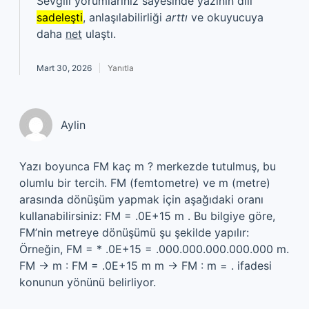
Sevgili yorumlarınız sayesinde yazının dili
sadeleşti
, anlaşılabilirliği
arttı
ve okuyucuya
daha
net
ulaştı.
Mart 30, 2026
Yanıtla
Aylin
Yazı boyunca FM kaç m ? merkezde tutulmuş, bu
olumlu bir tercih. FM (femtometre) ve m (metre)
arasında dönüşüm yapmak için aşağıdaki oranı
kullanabilirsiniz: FM = .0E+15 m . Bu bilgiye göre,
FM’nin metreye dönüşümü şu şekilde yapılır:
Örneğin, FM = * .0E+15 = .000.000.000.000.000 m.
FM → m : FM = .0E+15 m m → FM : m = . ifadesi
konunun yönünü belirliyor.