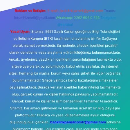
Reklam ve İletişim:
E-mail:
backlinkpaneli@gmail.com
Teams:
forumhizmeti@gmail.com
Whatsapp: 0262 606 0 726
Telegram:
@karabul
Yasal Uyarı:
Sitemiz, 5651 Sayılı Kanun gereğince Bilgi Teknolojileri
ve İletişim Kurumu (BTK) tarafından onaylanmış bir Yer Sağlayıcı
olarak hizmet vermektedir. Bu nedenle, sitedeki içerikleri proaktif
olarak denetleme veya araştırma yükümlülüğümüz bulunmamaktadır.
Ancak, üyelerimiz yazdıkları içeriklerin sorumluluğunu taşımakta olup,
siteye üye olarak bu sorumluluğu kabul etmiş sayılırlar. Bu internet
sitesi, herhangi bir marka, kurum veya şahıs şirketi ile hiçbir bağlantısı
bulunmamaktadır. Sitede yalnızca kendi hazırladığımız makaleler
paylaşılmaktadır. Burada yer alan içerikler haber niteliği taşımamakta
olup, gerçek kurum ve kişiler hakkında paylaşım yapılmamaktadır.
Gerçek kurum ve kişiler ile isim benzerlikleri tamamen tesadüfidir.
Sitemiz, kar amacı gütmeyen ve tamamen ücretsiz bir bilgi paylaşım
platformudur. Hukuka ve yasal düzenlemelere aykırı olduğunu
düşündüğünüz içerikleri,
backlinkpanelicomtr@gmail.com
adresine
bildirmeniz halinde, ilgili içerikler yasal süre içerisinde sitemizden