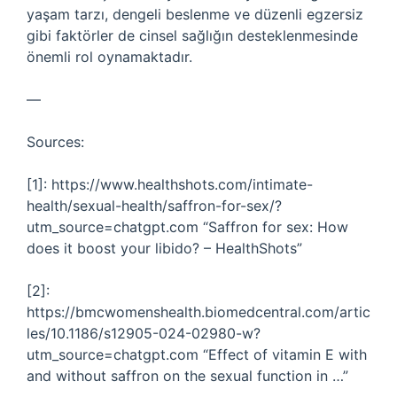
yaşam tarzı, dengeli beslenme ve düzenli egzersiz
gibi faktörler de cinsel sağlığın desteklenmesinde
önemli rol oynamaktadır.
—
Sources:
[1]: https://www.healthshots.com/intimate-
health/sexual-health/saffron-for-sex/?
utm_source=chatgpt.com “Saffron for sex: How
does it boost your libido? – HealthShots”
[2]:
https://bmcwomenshealth.biomedcentral.com/artic
les/10.1186/s12905-024-02980-w?
utm_source=chatgpt.com “Effect of vitamin E with
and without saffron on the sexual function in …”