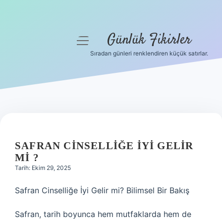
Günlük Fikirler
menüyü
aç
Sıradan günleri renklendiren küçük satırlar.
Anasayfa
Gizlilik Politikası
Yasal Uyarı
Hakkımızda
SAFRAN CINSELLIĞE IYI GELIR
MI ?
Tarih: Ekim 29, 2025
Safran Cinselliğe İyi Gelir mi? Bilimsel Bir Bakış
Safran, tarih boyunca hem mutfaklarda hem de