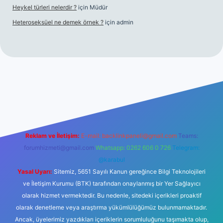
Heykel türleri nelerdir ?
için
Müdür
Heteroseksüel ne demek örnek ?
için
admin
et güncel giriş
Reklam ve İletişim:
E-mail:
backlinkpaneli@gmail.com
Teams:
forumhizmeti@gmail.com
Whatsapp: 0262 606 0 726
Telegram:
@karabul
Yasal Uyarı:
Sitemiz, 5651 Sayılı Kanun gereğince Bilgi Teknolojileri
ve İletişim Kurumu (BTK) tarafından onaylanmış bir Yer Sağlayıcı
olarak hizmet vermektedir. Bu nedenle, sitedeki içerikleri proaktif
olarak denetleme veya araştırma yükümlülüğümüz bulunmamaktadır.
Ancak, üyelerimiz yazdıkları içeriklerin sorumluluğunu taşımakta olup,