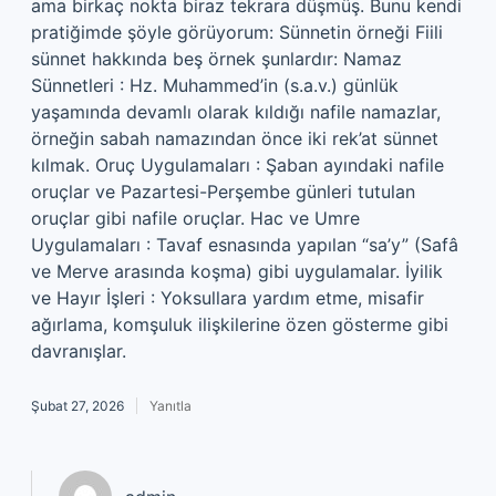
ama birkaç nokta biraz tekrara düşmüş. Bunu kendi
pratiğimde şöyle görüyorum: Sünnetin örneği Fiili
sünnet hakkında beş örnek şunlardır: Namaz
Sünnetleri : Hz. Muhammed’in (s.a.v.) günlük
yaşamında devamlı olarak kıldığı nafile namazlar,
örneğin sabah namazından önce iki rek’at sünnet
kılmak. Oruç Uygulamaları : Şaban ayındaki nafile
oruçlar ve Pazartesi-Perşembe günleri tutulan
oruçlar gibi nafile oruçlar. Hac ve Umre
Uygulamaları : Tavaf esnasında yapılan “sa’y” (Safâ
ve Merve arasında koşma) gibi uygulamalar. İyilik
ve Hayır İşleri : Yoksullara yardım etme, misafir
ağırlama, komşuluk ilişkilerine özen gösterme gibi
davranışlar.
Şubat 27, 2026
Yanıtla