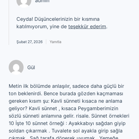
admin
Ceyda! Düşüncelerinizin bir kısmına
katılmıyorum, yine de
teşekkür ederim
.
Şubat 27, 2026
Yanıtla
Gül
Metin ilk bölümde anlaşılır, sadece daha güçlü bir
ton beklenirdi. Bence burada gözden kaçmaması
gereken kısım şu: Kavli sünneti kısaca ne anlama
geliyor? Kavli sünnet , kısaca Peygamberimizin
sözlü sünneti anlamına gelir. risale. Sünnet örnekleri
10 İşte 10 sünnet örneği : Ayakkabıyı sağdan giyip
soldan çıkarmak . Tuvalete sol ayakla girip sağla
çıkmak . Sağ tarafa dönerek uyumak . Yemeğe