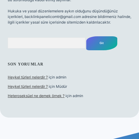
Hukuka ve yasal düzenlemelere aykırı olduğunu düşündüğünüz
içerikleri,
backlinkpanelicomtr@gmail.com
adresine bildirmeniz halinde,
ilgili içerikler yasal süre içerisinde sitemizden kaldırılacaktır.
Arama
SON YORUMLAR
Heykel türleri nelerdir ?
için
admin
Heykel türleri nelerdir ?
için
Müdür
Heteroseksüel ne demek örnek ?
için
admin
l giriş