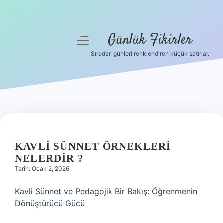
Günlük Fikirler
menüyü
aç
Sıradan günleri renklendiren küçük satırlar.
Anasayfa
Gizlilik Politikası
Yasal Uyarı
Hakkımızda
KAVLI SÜNNET ÖRNEKLERI
NELERDIR ?
Tarih: Ocak 2, 2026
Kavli Sünnet ve Pedagojik Bir Bakış: Öğrenmenin
Dönüştürücü Gücü