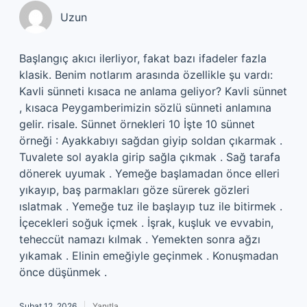
Uzun
Başlangıç akıcı ilerliyor, fakat bazı ifadeler fazla
klasik. Benim notlarım arasında özellikle şu vardı:
Kavli sünneti kısaca ne anlama geliyor? Kavli sünnet
, kısaca Peygamberimizin sözlü sünneti anlamına
gelir. risale. Sünnet örnekleri 10 İşte 10 sünnet
örneği : Ayakkabıyı sağdan giyip soldan çıkarmak .
Tuvalete sol ayakla girip sağla çıkmak . Sağ tarafa
dönerek uyumak . Yemeğe başlamadan önce elleri
yıkayıp, baş parmakları göze sürerek gözleri
ıslatmak . Yemeğe tuz ile başlayıp tuz ile bitirmek .
İçecekleri soğuk içmek . İşrak, kuşluk ve evvabin,
teheccüt namazı kılmak . Yemekten sonra ağzı
yıkamak . Elinin emeğiyle geçinmek . Konuşmadan
önce düşünmek .
Şubat 12, 2026
Yanıtla