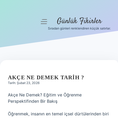
Günlük Fikirler
menüyü
aç
Sıradan günleri renklendiren küçük satırlar.
Anasayfa
Gizlilik Politikası
Yasal Uyarı
Hakkımızda
AKÇE NE DEMEK TARIH ?
Tarih: Şubat 23, 2026
Akçe Ne Demek? Eğitim ve Öğrenme
Perspektifinden Bir Bakış
Öğrenmek, insanın en temel içsel dürtülerinden biri