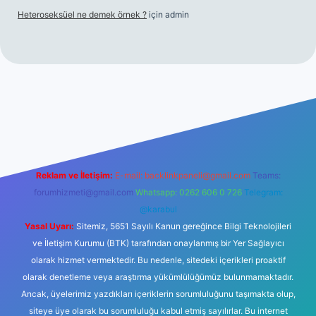
Heteroseksüel ne demek örnek ?
için
admin
üncel giriş
Reklam ve İletişim:
E-mail:
backlinkpaneli@gmail.com
Teams:
forumhizmeti@gmail.com
Whatsapp: 0262 606 0 726
Telegram:
@karabul
Yasal Uyarı:
Sitemiz, 5651 Sayılı Kanun gereğince Bilgi Teknolojileri
ve İletişim Kurumu (BTK) tarafından onaylanmış bir Yer Sağlayıcı
olarak hizmet vermektedir. Bu nedenle, sitedeki içerikleri proaktif
olarak denetleme veya araştırma yükümlülüğümüz bulunmamaktadır.
Ancak, üyelerimiz yazdıkları içeriklerin sorumluluğunu taşımakta olup,
siteye üye olarak bu sorumluluğu kabul etmiş sayılırlar. Bu internet