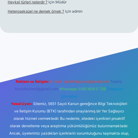
Heykel türleri nelerdir ?
için
Müdür
Heteroseksüel ne demek örnek ?
için
admin
et güncel giriş
Reklam ve İletişim:
E-mail:
backlinkpaneli@gmail.com
Teams:
forumhizmeti@gmail.com
Whatsapp: 0262 606 0 726
Telegram:
@karabul
Yasal Uyarı:
Sitemiz, 5651 Sayılı Kanun gereğince Bilgi Teknolojileri
ve İletişim Kurumu (BTK) tarafından onaylanmış bir Yer Sağlayıcı
olarak hizmet vermektedir. Bu nedenle, sitedeki içerikleri proaktif
olarak denetleme veya araştırma yükümlülüğümüz bulunmamaktadır.
Ancak, üyelerimiz yazdıkları içeriklerin sorumluluğunu taşımakta olup,