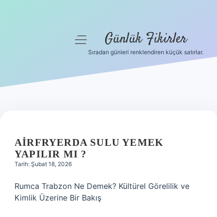
Günlük Fikirler
menüyü
aç
Sıradan günleri renklendiren küçük satırlar.
Anasayfa
Gizlilik Politikası
Yasal Uyarı
Hakkımızda
AIRFRYERDA SULU YEMEK
YAPILIR MI ?
Tarih: Şubat 18, 2026
Rumca Trabzon Ne Demek? Kültürel Görelilik ve
Kimlik Üzerine Bir Bakış