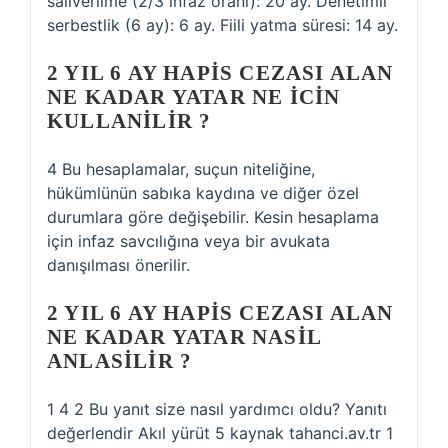
salıverilme (2/3 infaz oranı): 20 ay. Denetimli
serbestlik (6 ay): 6 ay. Fiili yatma süresi: 14 ay.
2 YIL 6 AY HAPIS CEZASI ALAN
NE KADAR YATAR NE ICIN
KULLANILIR ?
4 Bu hesaplamalar, suçun niteliğine,
hükümlünün sabıka kaydına ve diğer özel
durumlara göre değişebilir. Kesin hesaplama
için infaz savcılığına veya bir avukata
danışılması önerilir.
2 YIL 6 AY HAPIS CEZASI ALAN
NE KADAR YATAR NASIL
ANLASILIR ?
1 4 2 Bu yanıt size nasıl yardımcı oldu? Yanıtı
değerlendir Akıl yürüt 5 kaynak tahanci.av.tr 1