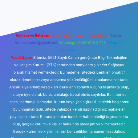
 giriş
Reklam ve İletişim:
E-mail:
backlinkpaneli@gmail.com
Teams:
forumhizmeti@gmail.com
Whatsapp: 0262 606 0 726
Telegram:
@karabul
Yasal Uyarı:
Sitemiz, 5651 Sayılı Kanun gereğince Bilgi Teknolojileri
ve İletişim Kurumu (BTK) tarafından onaylanmış bir Yer Sağlayıcı
olarak hizmet vermektedir. Bu nedenle, sitedeki içerikleri proaktif
olarak denetleme veya araştırma yükümlülüğümüz bulunmamaktadır.
Ancak, üyelerimiz yazdıkları içeriklerin sorumluluğunu taşımakta olup,
siteye üye olarak bu sorumluluğu kabul etmiş sayılırlar. Bu internet
sitesi, herhangi bir marka, kurum veya şahıs şirketi ile hiçbir bağlantısı
bulunmamaktadır. Sitede yalnızca kendi hazırladığımız makaleler
paylaşılmaktadır. Burada yer alan içerikler haber niteliği taşımamakta
olup, gerçek kurum ve kişiler hakkında paylaşım yapılmamaktadır.
Gerçek kurum ve kişiler ile isim benzerlikleri tamamen tesadüfidir.