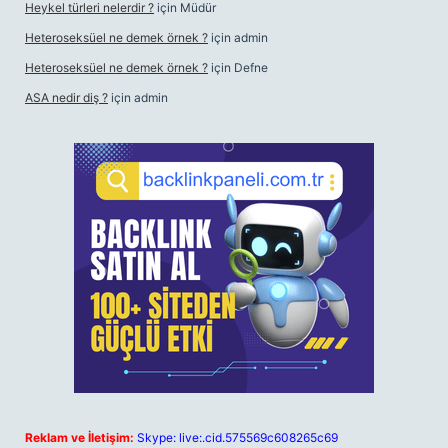
Heykel türleri nelerdir ?
için
Müdür
Heteroseksüel ne demek örnek ?
için
admin
Heteroseksüel ne demek örnek ?
için
Defne
ASA nedir diş ?
için
admin
Reklam ve İletişim:
Skype: live:.cid.575569c608265c69