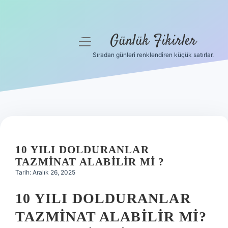
Günlük Fikirler
menüyü
aç
Sıradan günleri renklendiren küçük satırlar.
Anasayfa
Gizlilik Politikası
Yasal Uyarı
Hakkımızda
10 YILI DOLDURANLAR
TAZMINAT ALABILIR MI ?
Tarih: Aralık 26, 2025
10 YILI DOLDURANLAR
TAZMINAT ALABILIR MI?