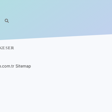
 KESER
e.com.tr
Sitemap