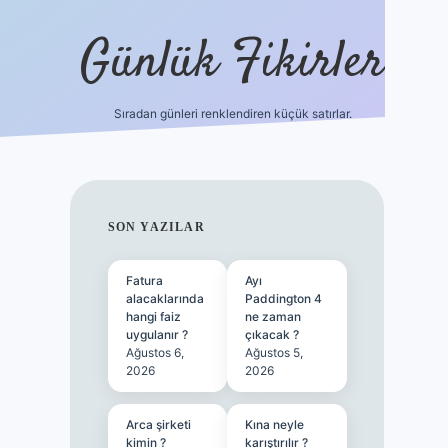
Günlük Fikirler
Sıradan günleri renklendiren küçük satırlar.
ilbet güncel g
SIDEBAR
SON YAZILAR
Fatura
Ayı
alacaklarında
Paddington 4
hangi faiz
ne zaman
uygulanır ?
çıkacak ?
Ağustos 6,
Ağustos 5,
2026
2026
Arca şirketi
Kına neyle
kimin ?
karıştırılır ?