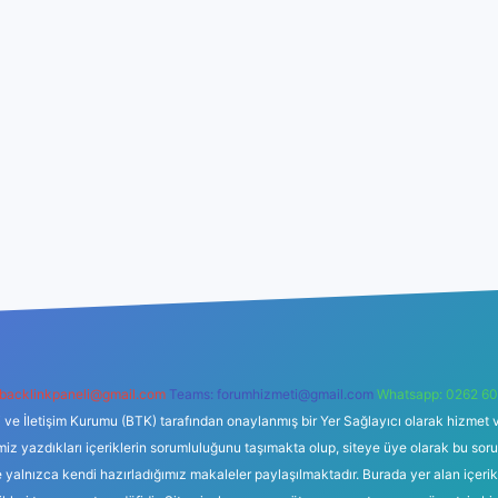
backlinkpaneli@gmail.com
Teams:
forumhizmeti@gmail.com
Whatsapp: 0262 60
i ve İletişim Kurumu (BTK) tarafından onaylanmış bir Yer Sağlayıcı olarak hizmet v
azdıkları içeriklerin sorumluluğunu taşımakta olup, siteye üye olarak bu sorumlul
e yalnızca kendi hazırladığımız makaleler paylaşılmaktadır. Burada yer alan içeri