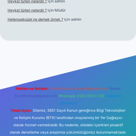
Heykel türleri nelerdir ?
için
admin
Heykel türleri nelerdir ?
için
Müdür
Heteroseksüel ne demek örnek ?
için
admin
t güncel giriş
Reklam ve İletişim:
E-mail:
backlinkpaneli@gmail.com
Teams:
forumhizmeti@gmail.com
Whatsapp: 0262 606 0 726
Telegram:
@karabul
Yasal Uyarı:
Sitemiz, 5651 Sayılı Kanun gereğince Bilgi Teknolojileri
ve İletişim Kurumu (BTK) tarafından onaylanmış bir Yer Sağlayıcı
olarak hizmet vermektedir. Bu nedenle, sitedeki içerikleri proaktif
olarak denetleme veya araştırma yükümlülüğümüz bulunmamaktadır.