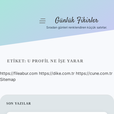
Günlük Fikirler
menüyü
aç
Sıradan günleri renklendiren küçük satırlar.
Anasayfa
Gizlilik Politikası
Yasal Uyarı
ETIKET:
U PROFIL NE IŞE YARAR
Hakkımızda
https://fileabur.com
https://dike.com.tr
https://cune.com.tr
Sitemap
SIDEBAR
SON YAZILAR