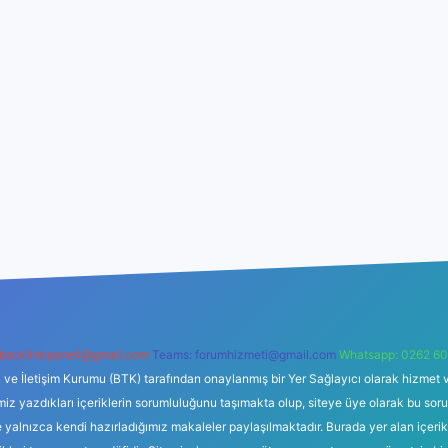
backlinkpaneli@gmail.com
Teams:
forumhizmeti@gmail.com
Whatsapp: 0262 60
i ve İletişim Kurumu (BTK) tarafından onaylanmış bir Yer Sağlayıcı olarak hizmet v
azdıkları içeriklerin sorumluluğunu taşımakta olup, siteye üye olarak bu sorumlul
e yalnızca kendi hazırladığımız makaleler paylaşılmaktadır. Burada yer alan içeri