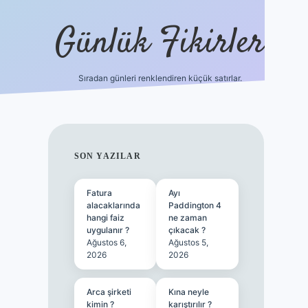
Günlük Fikirler
Sıradan günleri renklendiren küçük satırlar.
ilbet güncel g
SIDEBAR
SON YAZILAR
Fatura
Ayı
alacaklarında
Paddington 4
hangi faiz
ne zaman
uygulanır ?
çıkacak ?
Ağustos 6,
Ağustos 5,
2026
2026
Arca şirketi
Kına neyle
kimin ?
karıştırılır ?