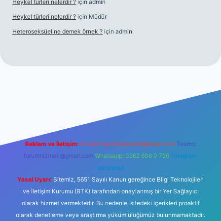
Heykel türleri nelerdir ?
için
admin
Heykel türleri nelerdir ?
için
Müdür
Heteroseksüel ne demek örnek ?
için
admin
t güncel giriş
Reklam ve İletişim:
E-mail:
backlinkpaneli@gmail.com
Teams:
forumhizmeti@gmail.com
Whatsapp: 0262 606 0 726
Telegram:
@karabul
Yasal Uyarı:
Sitemiz, 5651 Sayılı Kanun gereğince Bilgi Teknolojileri
ve İletişim Kurumu (BTK) tarafından onaylanmış bir Yer Sağlayıcı
olarak hizmet vermektedir. Bu nedenle, sitedeki içerikleri proaktif
olarak denetleme veya araştırma yükümlülüğümüz bulunmamaktadır.