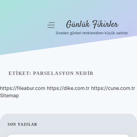
Günlük Fikirler
menüyü
aç
Sıradan günleri renklendiren küçük satırlar.
Anasayfa
Gizlilik Politikası
Yasal Uyarı
ETIKET:
PARSELASYON NEDIR
Hakkımızda
https://fileabur.com
https://dike.com.tr
https://cune.com.tr
Sitemap
SIDEBAR
SON YAZILAR