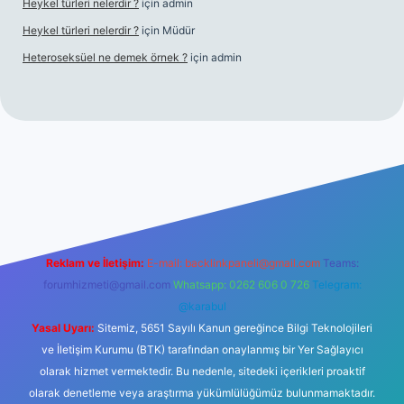
Heykel türleri nelerdir ?
için
admin
Heykel türleri nelerdir ?
için
Müdür
Heteroseksüel ne demek örnek ?
için
admin
et güncel giriş
Reklam ve İletişim:
E-mail:
backlinkpaneli@gmail.com
Teams:
forumhizmeti@gmail.com
Whatsapp: 0262 606 0 726
Telegram:
@karabul
Yasal Uyarı:
Sitemiz, 5651 Sayılı Kanun gereğince Bilgi Teknolojileri
ve İletişim Kurumu (BTK) tarafından onaylanmış bir Yer Sağlayıcı
olarak hizmet vermektedir. Bu nedenle, sitedeki içerikleri proaktif
olarak denetleme veya araştırma yükümlülüğümüz bulunmamaktadır.