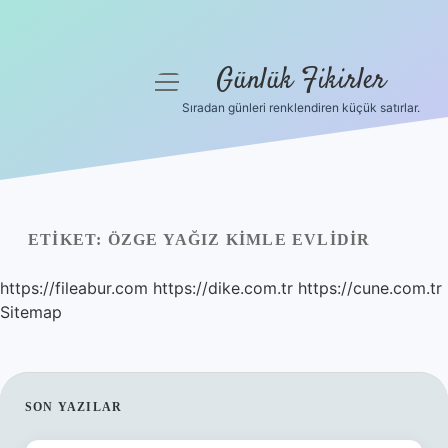
Günlük Fikirler
menüyü
aç
Sıradan günleri renklendiren küçük satırlar.
Anasayfa
Gizlilik Politikası
Yasal Uyarı
ETIKET:
ÖZGE YAĞIZ KIMLE EVLIDIR
Hakkımızda
https://fileabur.com
https://dike.com.tr
https://cune.com.tr
Sitemap
SIDEBAR
SON YAZILAR