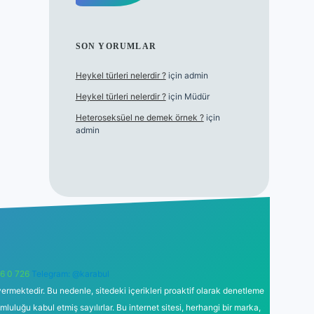
SON YORUMLAR
Heykel türleri nelerdir ?
için
admin
Heykel türleri nelerdir ?
için
Müdür
Heteroseksüel ne demek örnek ?
için
admin
6 0 726
Telegram: @karabul
ermektedir. Bu nedenle, sitedeki içerikleri proaktif olarak denetleme
uğu kabul etmiş sayılırlar. Bu internet sitesi, herhangi bir marka,