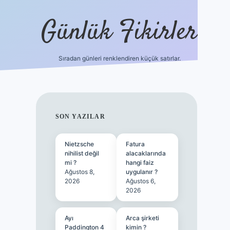
Günlük Fikirler
Sıradan günleri renklendiren küçük satırlar.
ilbet güncel g
SIDEBAR
SON YAZILAR
Nietzsche
Fatura
nihilist değil
alacaklarında
mi ?
hangi faiz
Ağustos 8,
uygulanır ?
2026
Ağustos 6,
2026
Ayı
Arca şirketi
Paddington 4
kimin ?