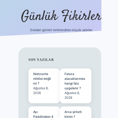
Günlük Fikirler
Sıradan günleri renklendiren küçük satırlar.
ilbet güncel g
SIDEBAR
SON YAZILAR
Nietzsche
Fatura
nihilist değil
alacaklarında
mi ?
hangi faiz
Ağustos 8,
uygulanır ?
2026
Ağustos 6,
2026
Ayı
Arca şirketi
Paddington 4
kimin ?