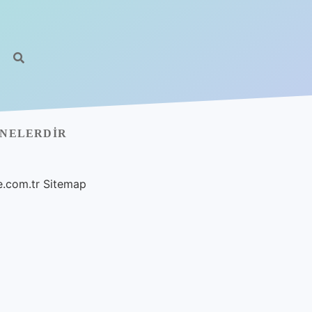
 NELERDIR
e.com.tr
Sitemap