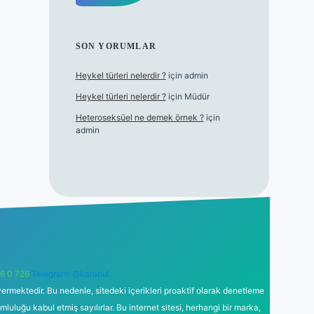
SON YORUMLAR
Heykel türleri nelerdir ?
için
admin
Heykel türleri nelerdir ?
için
Müdür
Heteroseksüel ne demek örnek ?
için
admin
6 0 726
Telegram: @karabul
ermektedir. Bu nedenle, sitedeki içerikleri proaktif olarak denetleme
uğu kabul etmiş sayılırlar. Bu internet sitesi, herhangi bir marka,