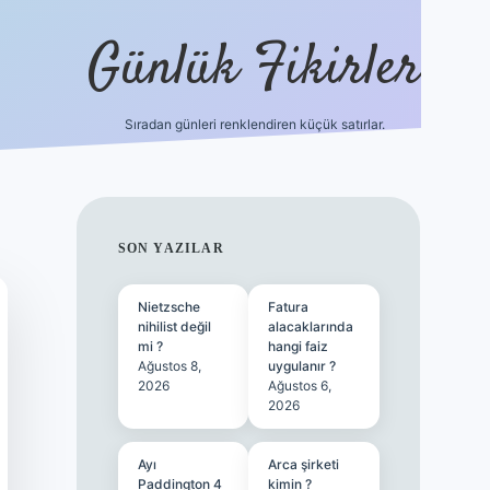
Günlük Fikirler
Sıradan günleri renklendiren küçük satırlar.
ilbet güncel g
SIDEBAR
SON YAZILAR
Nietzsche
Fatura
nihilist değil
alacaklarında
mi ?
hangi faiz
Ağustos 8,
uygulanır ?
2026
Ağustos 6,
2026
Ayı
Arca şirketi
Paddington 4
kimin ?