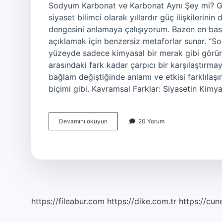
Sodyum Karbonat ve Karbonat Aynı Şey mi? Güç
siyaset bilimci olarak yıllardır güç ilişkilerini
dengesini anlamaya çalışıyorum. Bazen en basit
açıklamak için benzersiz metaforlar sunar. “S
yüzeyde sadece kimyasal bir merak gibi görünür;
arasındaki fark kadar çarpıcı bir karşılaştırma
bağlam değiştiğinde anlamı ve etkisi farklılaşı
biçimi gibi. Kavramsal Farklar: Siyasetin Kimy
Sodyum
Devamını okuyun
20 Yorum
karbonat
ve
karbonat
aynı
şey
mi
?
https://fileabur.com
https://dike.com.tr
https://cun