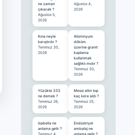
ne zaman
Ağustos 4,
çıkacak ?
2026
Ağustos 5,
2026
Kına neyle
Alüminyum
karıştırılır ?
döküm
Temmuz 30,
üzerine granit
2026
kaplama
kullanmak
sağlıklı mıdır ?
Temmuz 30,
2026
Yüzükte 333
Messi altın top
ne demek ?
kaç kere aldı ?
Temmuz 26,
Temmuz 25,
2026
2026
Isabella ne
Endüstriyel
anlama gelir ?
ambalaj ne
Temmuz 4,
anlama gelir ?