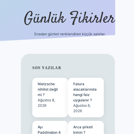
Günlük Fikirler
Sıradan günleri renklendiren küçük satırlar.
ilbet güncel gi
SIDEBAR
SON YAZILAR
Nietzsche
Fatura
nihilist değil
alacaklarında
mi ?
hangi faiz
Ağustos 8,
uygulanır ?
2026
Ağustos 6,
2026
Ayı
Arca şirketi
Paddington 4
kimin ?