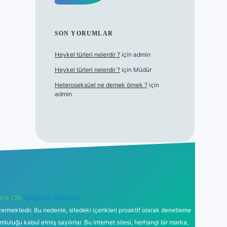
SON YORUMLAR
Heykel türleri nelerdir ?
için
admin
Heykel türleri nelerdir ?
için
Müdür
Heteroseksüel ne demek örnek ?
için
admin
6 0 726
Telegram: @karabul
ermektedir. Bu nedenle, sitedeki içerikleri proaktif olarak denetleme
uğu kabul etmiş sayılırlar. Bu internet sitesi, herhangi bir marka,