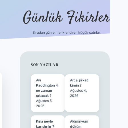
Günlük Fikirler
Sıradan günleri renklendiren küçük satırlar.
ilbet güncel g
SIDEBAR
SON YAZILAR
Ayı
Arca şirketi
Paddington 4
kimin ?
ne zaman
Ağustos 4,
çıkacak ?
2026
Ağustos 5,
2026
Kına neyle
Alüminyum
karıştırılır ?
döküm