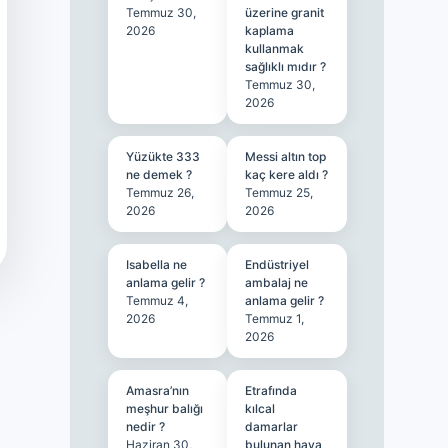
Temmuz 30,
üzerine granit
2026
kaplama
kullanmak
sağlıklı mıdır ?
Temmuz 30,
2026
Yüzükte 333
Messi altın top
ne demek ?
kaç kere aldı ?
Temmuz 26,
Temmuz 25,
2026
2026
Isabella ne
Endüstriyel
anlama gelir ?
ambalaj ne
Temmuz 4,
anlama gelir ?
2026
Temmuz 1,
2026
Amasra’nın
Etrafında
meşhur balığı
kılcal
nedir ?
damarlar
Haziran 30,
bulunan hava