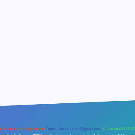
backlinkpaneli@gmail.com
Teams:
forumhizmeti@gmail.com
Whatsapp: 0262 60