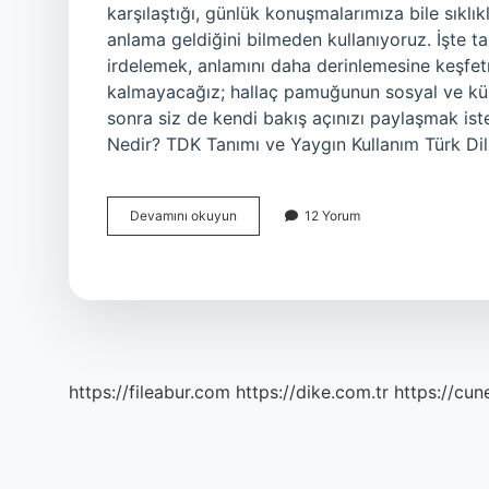
karşılaştığı, günlük konuşmalarımıza bile sıkl
anlama geldiğini bilmeden kullanıyoruz. İşte ta
irdelemek, anlamını daha derinlemesine keşfetm
kalmayacağız; hallaç pamuğunun sosyal ve kültü
sonra siz de kendi bakış açınızı paylaşmak ist
Nedir? TDK Tanımı ve Yaygın Kullanım Türk Di
Hallaç
Devamını okuyun
12 Yorum
pamuğu
ne
demek
TDK
?
https://fileabur.com
https://dike.com.tr
https://cun