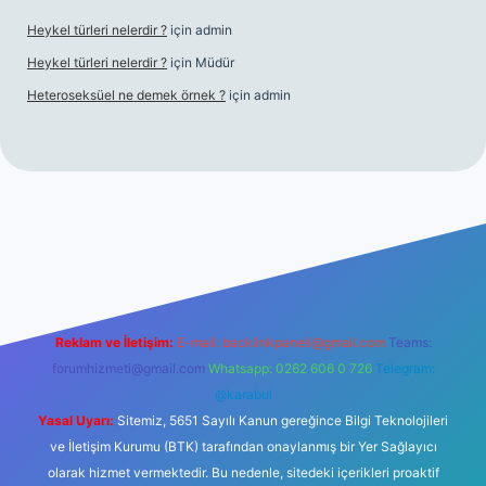
Heykel türleri nelerdir ?
için
admin
Heykel türleri nelerdir ?
için
Müdür
Heteroseksüel ne demek örnek ?
için
admin
et güncel giriş
Reklam ve İletişim:
E-mail:
backlinkpaneli@gmail.com
Teams:
forumhizmeti@gmail.com
Whatsapp: 0262 606 0 726
Telegram:
@karabul
Yasal Uyarı:
Sitemiz, 5651 Sayılı Kanun gereğince Bilgi Teknolojileri
ve İletişim Kurumu (BTK) tarafından onaylanmış bir Yer Sağlayıcı
olarak hizmet vermektedir. Bu nedenle, sitedeki içerikleri proaktif