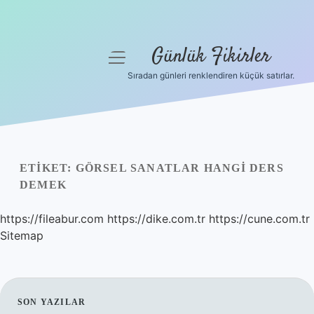
Günlük Fikirler
menüyü
aç
Sıradan günleri renklendiren küçük satırlar.
Anasayfa
Gizlilik Politikası
Yasal Uyarı
ETIKET:
GÖRSEL SANATLAR HANGI DERS
DEMEK
Hakkımızda
https://fileabur.com
https://dike.com.tr
https://cune.com.tr
Sitemap
SIDEBAR
SON YAZILAR