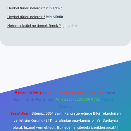
Heykel türleri nelerdir ?
için
admin
Heykel türleri nelerdir ?
için
Müdür
Heteroseksüel ne demek örnek ?
için
admin
iş
Reklam ve İletişim:
E-mail:
backlinkpaneli@gmail.com
Teams:
forumhizmeti@gmail.com
Whatsapp: 0262 606 0 726
Telegram:
@karabul
Yasal Uyarı:
Sitemiz, 5651 Sayılı Kanun gereğince Bilgi Teknolojileri
ve İletişim Kurumu (BTK) tarafından onaylanmış bir Yer Sağlayıcı
olarak hizmet vermektedir. Bu nedenle, sitedeki içerikleri proaktif