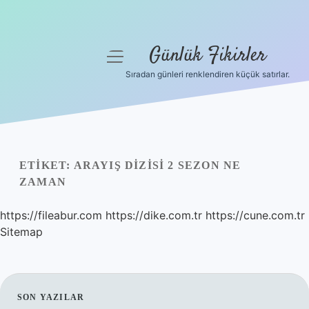
Günlük Fikirler
menüyü
aç
Sıradan günleri renklendiren küçük satırlar.
Anasayfa
Gizlilik Politikası
Yasal Uyarı
ETIKET:
ARAYIŞ DIZISI 2 SEZON NE
ZAMAN
Hakkımızda
https://fileabur.com
https://dike.com.tr
https://cune.com.tr
Sitemap
SIDEBAR
SON YAZILAR