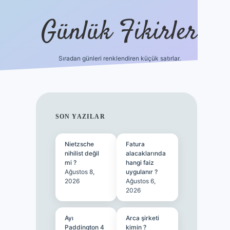
Günlük Fikirler
Sıradan günleri renklendiren küçük satırlar.
ilbet güncel gi
SIDEBAR
SON YAZILAR
Nietzsche
Fatura
nihilist değil
alacaklarında
mi ?
hangi faiz
Ağustos 8,
uygulanır ?
2026
Ağustos 6,
2026
Ayı
Arca şirketi
Paddington 4
kimin ?