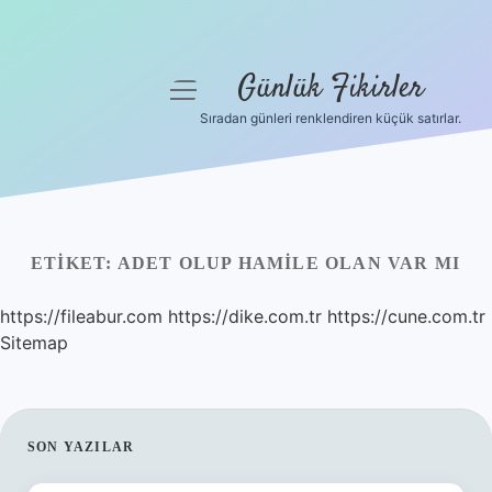
Günlük Fikirler
menüyü
aç
Sıradan günleri renklendiren küçük satırlar.
Anasayfa
Gizlilik Politikası
Yasal Uyarı
ETIKET:
ADET OLUP HAMILE OLAN VAR MI
Hakkımızda
https://fileabur.com
https://dike.com.tr
https://cune.com.tr
Sitemap
SIDEBAR
SON YAZILAR