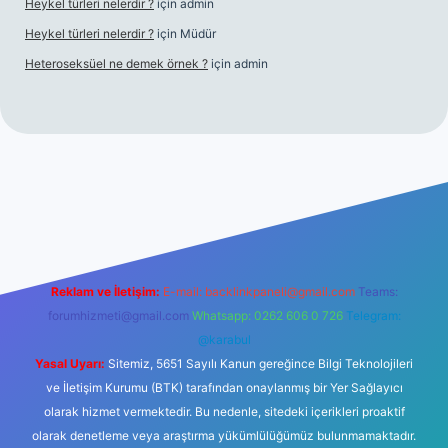
Heykel türleri nelerdir ?
için
admin
Heykel türleri nelerdir ?
için
Müdür
Heteroseksüel ne demek örnek ?
için
admin
et güncel giriş
Reklam ve İletişim:
E-mail:
backlinkpaneli@gmail.com
Teams:
forumhizmeti@gmail.com
Whatsapp: 0262 606 0 726
Telegram:
@karabul
Yasal Uyarı:
Sitemiz, 5651 Sayılı Kanun gereğince Bilgi Teknolojileri
ve İletişim Kurumu (BTK) tarafından onaylanmış bir Yer Sağlayıcı
olarak hizmet vermektedir. Bu nedenle, sitedeki içerikleri proaktif
olarak denetleme veya araştırma yükümlülüğümüz bulunmamaktadır.