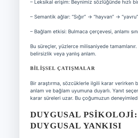
– Leksikal erişim: Beynimiz sözlüğünde hızlı b
– Semantik ağlar: “Sığır” → “hayvan” → “yavru”
– Bağlam etkisi: Bulmaca çerçevesi, anlamı sını
Bu süreçler, yüzlerce milisaniyede tamamlanır.
belirsizlik veya yanlış anlam.
BILIŞSEL ÇATIŞMALAR
Bir araştırma, sözcüklerle ilgili karar verirken
anlam ve bağlam uyumuna duyarlı. Yanıt seçenek
karar süreleri uzar. Bu çoğumuzun deneyimlediği
DUYGUSAL PSIKOLOJI:
DUYGUSAL YANKISI