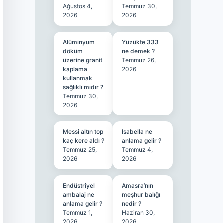
Ağustos 4,
Temmuz 30,
2026
2026
Alüminyum
Yüzükte 333
döküm
ne demek ?
üzerine granit
Temmuz 26,
kaplama
2026
kullanmak
sağlıklı mıdır ?
Temmuz 30,
2026
Messi altın top
Isabella ne
kaç kere aldı ?
anlama gelir ?
Temmuz 25,
Temmuz 4,
2026
2026
Endüstriyel
Amasra’nın
ambalaj ne
meşhur balığı
anlama gelir ?
nedir ?
Temmuz 1,
Haziran 30,
2026
2026