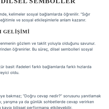
 DILSEL SEMBOLLER
inde, kelimeler sosyal bağlamlarda öğrenilir. “Sığır
 eğitimle ve sosyal etkileşimlerle anlam kazanır.
 GELIŞIMI
renmenin gözlem ve taklit yoluyla olduğunu savunur.
rinden öğrenirler. Bu süreç, dilsel sembolleri sosyal
tür basit ifadeleri farklı bağlamlarda farklı hızlarda
eyici oldu.
meye bakmaz; “Doğru cevap nedir?” sorusunu yanıtlamak
nav, yarışma ya da günlük sohbetlerde cevap verirken
kaygı bilişsel performansı etkileyebilir.