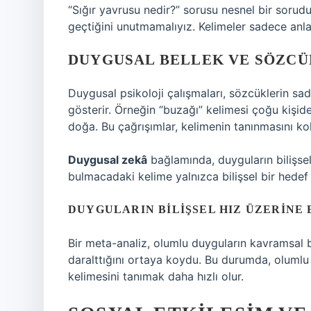
“Sığır yavrusu nedir?” sorusu nesnel bir sorudur
geçtiğini unutmamalıyız. Kelimeler sadece anla
DUYGUSAL BELLEK VE SÖZC
Duygusal psikoloji çalışmaları, sözcüklerin sade
gösterir. Örneğin “buzağı” kelimesi çoğu kişid
doğa. Bu çağrışımlar, kelimenin tanınmasını kola
Duygusal zekâ
bağlamında, duyguların bilişsel 
bulmacadaki kelime yalnızca bilişsel bir hedef 
DUYGULARIN BILIŞSEL HIZ ÜZERINE 
Bir meta-analiz, olumlu duyguların kavramsal ba
daralttığını ortaya koydu. Bu durumda, olumlu ça
kelimesini tanımak daha hızlı olur.