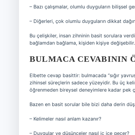
– Bazı çalışmalar, olumlu duyguların bilişsel g
– Diğerleri, çok olumlu duyguların dikkat dağın
Bu çelişkiler, insan zihninin basit sorulara verd
bağlamdan bağlama, kişiden kişiye değişebilir.
BULMACA CEVABININ 
Elbette cevap basittir: bulmacada “sığır yavru
zihinsel süreçlerin sadece yüzeyidir. Bu üç ke
öğrenmeden bireysel deneyimlere kadar pek çok
Bazen en basit sorular bile bizi daha derin d
– Kelimeler nasıl anlam kazanır?
– Duygular ve düşünceler nasıl iç içe geçer?