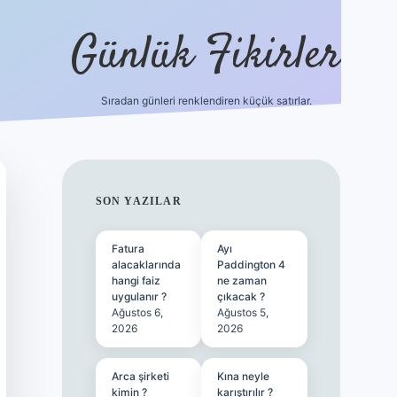
Günlük Fikirler
Sıradan günleri renklendiren küçük satırlar.
ilbet güncel giriş
SIDEBAR
SON YAZILAR
Fatura
Ayı
alacaklarında
Paddington 4
hangi faiz
ne zaman
uygulanır ?
çıkacak ?
Ağustos 6,
Ağustos 5,
2026
2026
Arca şirketi
Kına neyle
kimin ?
karıştırılır ?