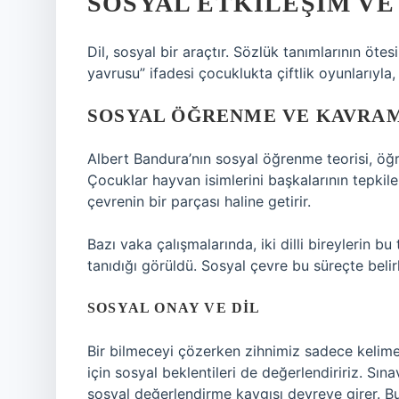
SOSYAL ETKILEŞIM
VE
Dil, sosyal bir araçtır. Sözlük tanımlarının ötes
yavrusu” ifadesi çocuklukta çiftlik oyunlarıyla,
SOSYAL ÖĞRENME VE KAVRAM
Albert Bandura’nın sosyal öğrenme teorisi, öğ
Çocuklar hayvan isimlerini başkalarının tepkile
çevrenin bir parçası haline getirir.
Bazı vaka çalışmalarında, iki dilli bireylerin bu 
tanıdığı görüldü. Sosyal çevre bu süreçte belirl
SOSYAL ONAY VE DIL
Bir bilmeceyi çözerken zihnimiz sadece keli
için sosyal beklentileri de değerlendiririz. Sı
sosyal değerlendirme kaygısı devreye girer. Bu 