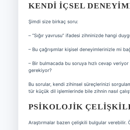
KENDI İÇSEL DENEYI
Şimdi size birkaç soru:
– “Sığır yavrusu” ifadesi zihninizde hangi duyg
– Bu çağrışımlar kişisel deneyimlerinizle mi bağ
– Bir bulmacada bu soruya hızlı cevap veriyo
gerekiyor?
Bu sorular, kendi zihinsel süreçlerinizi sorgulam
tür küçük dil işlemlerinde bile zihnin nasıl çalış
PSIKOLOJIK ÇELIŞKIL
Araştırmalar bazen çelişkili bulgular verebilir. 