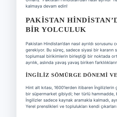
kalmaya devam edin!
PAKISTAN HINDISTAN’D
BIR YOLCULUK
Pakistan Hindistan’dan nasıl ayrıldı sorusunu 
gerekiyor. Bu süreç, sadece siyasi bir kararın 
toplumsal birikimlerin birleştiği bir noktada o
ayrılık, aslında yavaş yavaş biriken farklılıklar
İNGILIZ SÖMÜRGE DÖNEMI VE
Hint alt kıtası, 1600’lerden itibaren İngilizlerin
bir süpermarket gibiydi; her türlü hammadde,
İngilizler sadece kaynak aramakla kalmadı, ay
Yerel prenslikleri ve toplulukları kendi çıkarla