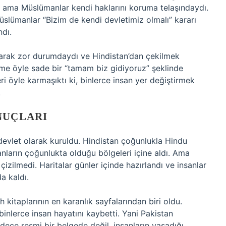
dı, ama Müslümanlar kendi haklarını koruma telaşındaydı.
Müslümanlar “Bizim de kendi devletimiz olmalı” kararı
ndı.
olarak zor durumdaydı ve Hindistan’dan çekilmek
ilme öyle sade bir “tamam biz gidiyoruz” şeklinde
ri öyle karmaşıktı ki, binlerce insan yer değiştirmek
.
NUÇLARI
devlet olarak kuruldu. Hindistan çoğunlukla Hindu
nların çoğunlukta olduğu bölgeleri içine aldı. Ama
 çizilmedi. Haritalar günler içinde hazırlandı ve insanlar
da kaldı.
 kitaplarının en karanlık sayfalarından biri oldu.
binlerce insan hayatını kaybetti. Yani Pakistan
dece resmi bir belgede değil, insanların yaşadığı