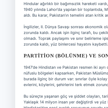
Hindular ağırlıklı bir bağımsızlık hareketi var
1940 yılında Lahor’da yapılan bir toplantıda, 
aldı. Bu karar, Pakistan’ın temelini atan kritik a
İngilizler, II. Dünya Savaşı sonrası ekonomik 
zorunda kaldı. Ancak işin ilginç tarafı, bu çek
olmadı. Toprak paylaşımı ve sınır belirleme işle
zorunda kaldı, yüz binlercesi hayatını kaybetti
PARTITION (BÖLÜNME) VE SO
1947’de Hindistan ve Pakistan resmen iki ayrı 
nüfuslu bölgeleri kapsarken, Pakistan Müslüma
burada ilginç bir durum var: sınırlar öyle kolay
evlerini, köylerini, şehirlerini terk etmek zorun
Bu süreçte yaşanan göç ve şiddet olayları, tarih
Yaklaşık 14 milyon insan yer değiştirdi ve yüz 
Hindistan’dan nasıl ayrıldı sorusunun cevabı sa