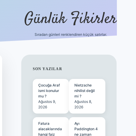
Günlük Fikirler
Sıradan günleri renklendiren küçük satırlar.
ilbet güncel giriş
SIDEBAR
SON YAZILAR
Çocuğa Araf
Nietzsche
ismi konulur
nihilist değil
mu ?
mi ?
Ağustos 9,
Ağustos 8,
2026
2026
Fatura
Ayı
alacaklarında
Paddington 4
hangi faiz
ne zaman