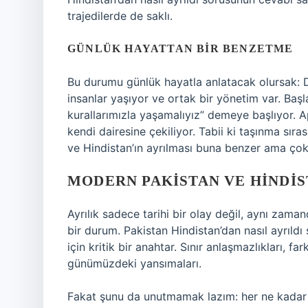
trajedilerde de saklı.
GÜNLÜK HAYATTAN BIR BENZETME
Bu durumu günlük hayatla anlatacak olursak: D
insanlar yaşıyor ve ortak bir yönetim var. Baş
kurallarımızla yaşamalıyız” demeye başlıyor. A
kendi dairesine çekiliyor. Tabii ki taşınma sıra
ve Hindistan’ın ayrılması buna benzer ama ço
MODERN PAKISTAN VE HINDIS
Ayrılık sadece tarihi bir olay değil, aynı zama
bir durum. Pakistan Hindistan’dan nasıl ayrıldı 
için kritik bir anahtar. Sınır anlaşmazlıkları, f
günümüzdeki yansımaları.
Fakat şunu da unutmamak lazım: her ne kadar siy