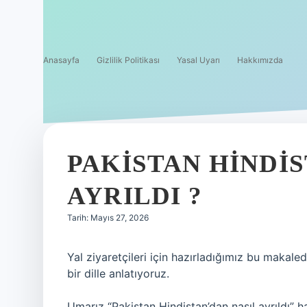
Anasayfa
Gizlilik Politikası
Yasal Uyarı
Hakkımızda
PAKISTAN HINDIS
AYRILDI ?
Tarih: Mayıs 27, 2026
Yal ziyaretçileri için hazırladığımız bu makale
bir dille anlatıyoruz.
Umarız “Pakistan Hindistan’dan nasıl ayrıldı” ha