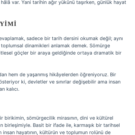
ş hâlâ var. Yani tarihin ağır yükünü taşırken, günlük hayat
EYIMI
cevaplamak, sadece bir tarih dersini okumak değil; aynı
 ve toplumsal dinamikleri anlamak demek. Sömürge
 kitlesel göçler bir araya geldiğinde ortaya dramatik bir
ından hem de yaşanmış hikâyelerden öğreniyoruz. Bir
gösteriyor ki, devletler ve sınırlar değişebilir ama insan
n kalıcı.
ir birikimin, sömürgecilik mirasının, dini ve kültürel
çün birleşimiyle. Basit bir ifade ile, karmaşık bir tarihsel
 insan hayatının, kültürün ve toplumun rolünü de