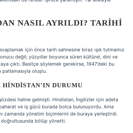
AN NASIL AYRILDI? TARIHI
cevaplamak için önce tarih sahnesine biraz ışık tutmamız
sonucu değil; yüzyıllar boyunca süren kültürel, dini ve
rtaya çıktı. Basitçe söylemek gerekirse, 1947’deki bu
ın patlamasıyla oluştu.
 HINDISTAN’IN DURUMU
 gözdesi haline gelmişti. Hindistan, İngilizler için adeta
 baharat ve iş gücü burada bolca bulunuyordu. Ama
nı zamanda yönetim biçimlerini de buraya yerleştirdi.
rı doğrultusunda bölüp yönetti.