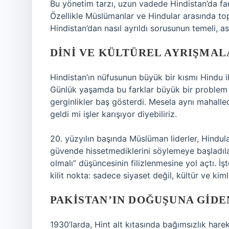
Bu yönetim tarzı, uzun vadede Hindistan’da fark
Özellikle Müslümanlar ve Hindular arasında top
Hindistan’dan nasıl ayrıldı sorusunun temeli, 
DINI VE KÜLTÜREL AYRIŞMAL
Hindistan’ın nüfusunun büyük bir kısmı Hindu i
Günlük yaşamda bu farklar büyük bir problem
gerginlikler baş gösterdi. Mesela aynı mahal
geldi mi işler karışıyor diyebiliriz.
20. yüzyılın başında Müslüman liderler, Hindula
güvende hissetmediklerini söylemeye başladıla
olmalı” düşüncesinin filizlenmesine yol açtı. İş
kilit nokta: sadece siyaset değil, kültür ve kim
PAKISTAN’IN DOĞUŞUNA GIDE
1930’larda, Hint alt kıtasında bağımsızlık hare