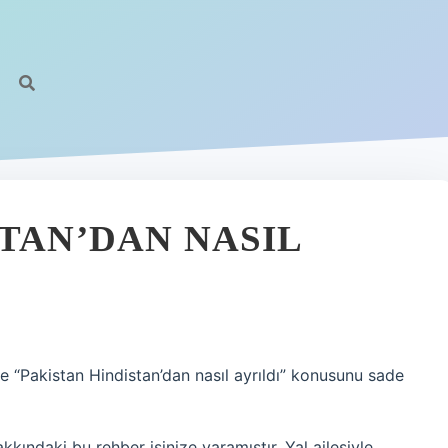
TAN’DAN NASIL
de “Pakistan Hindistan’dan nasıl ayrıldı” konusunu sade
kkındaki bu rehber işinize yaramıştır. Yal ailesiyle