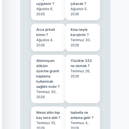
uygulanır ?
çıkacak ?
Ağustos 6,
Ağustos 5,
2026
2026
Arca şirketi
Kına neyle
kimin ?
karıştırılır ?
Ağustos 4,
Temmuz 30,
2026
2026
Alüminyum
Yüzükte 333
döküm
ne demek ?
üzerine granit
Temmuz 26,
kaplama
2026
kullanmak
sağlıklı mıdır ?
Temmuz 30,
2026
Messi altın top
Isabella ne
kaç kere aldı ?
anlama gelir ?
Temmuz 25,
Temmuz 4,
2026
2026