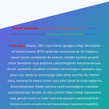
 giriş
Reklam ve İletişim:
E-mail:
backlinkpaneli@gmail.com
Teams:
forumhizmeti@gmail.com
Whatsapp: 0262 606 0 726
Telegram:
@karabul
Yasal Uyarı:
Sitemiz, 5651 Sayılı Kanun gereğince Bilgi Teknolojileri
ve İletişim Kurumu (BTK) tarafından onaylanmış bir Yer Sağlayıcı
olarak hizmet vermektedir. Bu nedenle, sitedeki içerikleri proaktif
olarak denetleme veya araştırma yükümlülüğümüz bulunmamaktadır.
Ancak, üyelerimiz yazdıkları içeriklerin sorumluluğunu taşımakta olup,
siteye üye olarak bu sorumluluğu kabul etmiş sayılırlar. Bu internet
sitesi, herhangi bir marka, kurum veya şahıs şirketi ile hiçbir bağlantısı
bulunmamaktadır. Sitede yalnızca kendi hazırladığımız makaleler
paylaşılmaktadır. Burada yer alan içerikler haber niteliği taşımamakta
olup, gerçek kurum ve kişiler hakkında paylaşım yapılmamaktadır.
Gerçek kurum ve kişiler ile isim benzerlikleri tamamen tesadüfidir.