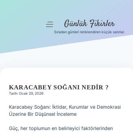
Günlük Fikirler
menüyü
aç
Sıradan günleri renklendiren küçük satırlar.
Anasayfa
Gizlilik Politikası
Yasal Uyarı
Hakkımızda
KARACABEY SOĞANI NEDIR ?
Tarih: Ocak 29, 2026
Karacabey Soğanı: İktidar, Kurumlar ve Demokrasi
Üzerine Bir Düşünsel İnceleme
Güç, her toplumun en belirleyici faktörlerinden