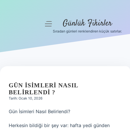
Günlük Fikirler
menüyü
aç
Sıradan günleri renklendiren küçük satırlar.
Anasayfa
Gizlilik Politikası
Yasal Uyarı
Hakkımızda
GÜN ISIMLERI NASIL
BELIRLENDI ?
Tarih: Ocak 10, 2026
Gün İsimleri Nasıl Belirlendi?
Herkesin bildiği bir şey var: hafta yedi günden