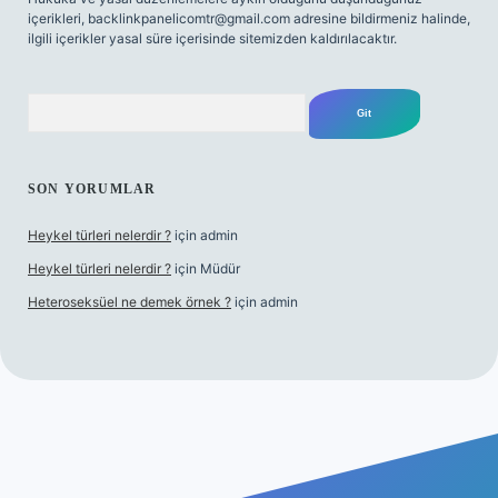
içerikleri,
backlinkpanelicomtr@gmail.com
adresine bildirmeniz halinde,
ilgili içerikler yasal süre içerisinde sitemizden kaldırılacaktır.
Arama
SON YORUMLAR
Heykel türleri nelerdir ?
için
admin
Heykel türleri nelerdir ?
için
Müdür
Heteroseksüel ne demek örnek ?
için
admin
t güncel giriş