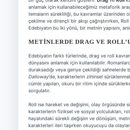
bir güç olarak kendini gösterir.
Drag
ve
Roll
ka
anlamak için kullanabileceğimiz metaforik araçla
temaların sürekliliği, bu kavramlar üzerinden o
çekilme ve dirençli bir akışı çağrıştırırken, Rol
Edebiyatın bu iki yönü, bir metnin yapısını, anla
METINLERDE DRAG VE ROLL’U
Edebiyatın farklı türlerinde, drag ve roll kavram
dünyasını anlamak için kullanılabilir. Romanlard
duraksadığı veya geriye çekildiği sahnelerde bel
Dalloway
’de, karakterlerin zihinsel sürüklenme
cümle yapıları, okuru bir ritim içinde sürükle
sorgulatır.
Roll ise hareket ve değişimi, olay örgüsünde sü
karakterlerin fiziksel ve sosyal yolculukları, ro
hayatındaki sürekli değişim ve dönüşüm, metni
karakterleri ileri taşırken okuyucuyu da olaylar