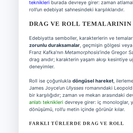
teknikleri
burada devreye girer: zaman atlamalar
roll’un edebiyat sahnesindeki karşılıklarıdır.
DRAG VE ROLL TEMALARININ
Edebiyatta semboller, karakterlerin ve temaları
zorunlu duraksamalar
, geçmişin gölgesi veya 
Franz Kafka’nın
Metamorphosis
’inde Gregor S
drag anıdır; karakterin yaşam akışı kesintiye 
deneyimler.
Roll ise çoğunlukla
döngüsel hareket
, ilerle
James Joyce’un
Ulysses
romanındaki Leopold B
bir karşılığıdır; zaman ve mekan arasındaki de
anlatı teknikleri
devreye girer: iç monologlar, y
dönüşümü, roll’u metin içinde görünür kılar.
FARKLI TÜRLERDE DRAG VE ROLL