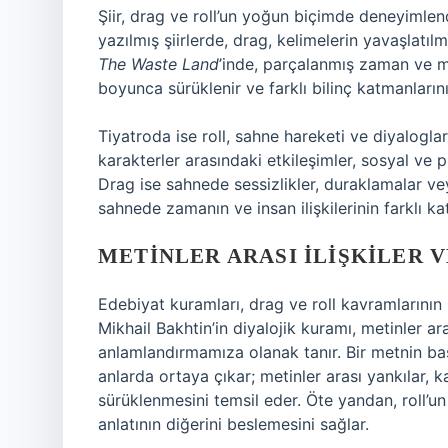
Şiir, drag ve roll’un yoğun biçimde deneyimlend
yazılmış şiirlerde, drag, kelimelerin yavaşlatıl
The Waste Land
’inde, parçalanmış zaman ve mek
boyunca sürüklenir ve farklı bilinç katmanların
Tiyatroda ise roll, sahne hareketi ve diyalogla
karakterler arasındaki etkileşimler, sosyal ve p
Drag ise sahnede sessizlikler, duraklamalar veya 
sahnede zamanın ve insan ilişkilerinin farklı ka
METINLER ARASI İLIŞKILER 
Edebiyat kuramları, drag ve roll kavramlarının 
Mikhail Bakhtin’in diyalojik kuramı, metinler ara
anlamlandırmamıza olanak tanır. Bir metnin ba
anlarda ortaya çıkar; metinler arası yankılar, 
sürüklenmesini temsil eder. Öte yandan, roll’un
anlatının diğerini beslemesini sağlar.