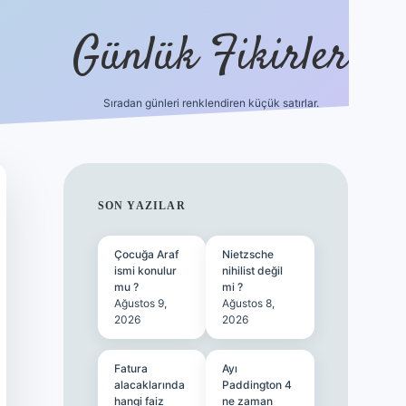
Günlük Fikirler
Sıradan günleri renklendiren küçük satırlar.
ilbet güncel gir
SIDEBAR
SON YAZILAR
Çocuğa Araf
Nietzsche
ismi konulur
nihilist değil
mu ?
mi ?
Ağustos 9,
Ağustos 8,
2026
2026
Fatura
Ayı
alacaklarında
Paddington 4
hangi faiz
ne zaman