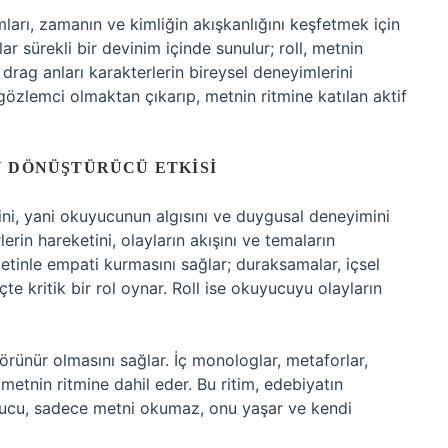
arı, zamanın ve kimliğin akışkanlığını keşfetmek için
ar sürekli bir devinim içinde sunulur; roll, metnin
rag anları karakterlerin bireysel deneyimlerini
 gözlemci olmaktan çıkarıp, metnin ritmine katılan aktif
N DÖNÜŞTÜRÜCÜ ETKISI
rini, yani okuyucunun algısını ve duygusal deneyimini
lerin hareketini, olayların akışını ve temaların
 metinle empati kurmasını sağlar; duraksamalar, içsel
e kritik bir rol oynar. Roll ise okuyucuyu olayların
örünür olmasını sağlar. İç monologlar, metaforlar,
etnin ritmine dahil eder. Bu ritim, edebiyatın
yucu, sadece metni okumaz, onu yaşar ve kendi