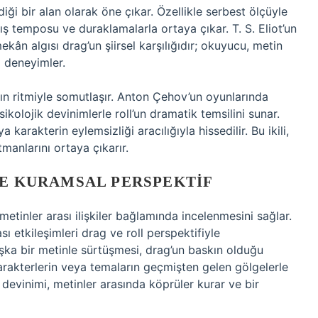
iği bir alan olarak öne çıkar. Özellikle serbest ölçüyle
mış temposu ve duraklamalarla ortaya çıkar. T. S. Eliot’un
ân algısı drag’un şiirsel karşılığıdır; okuyucu, metin
ı deneyimler.
rın ritmiyle somutlaşır. Anton Çehov’un oyunlarında
sikolojik devinimlerle roll’un dramatik temsilini sunar.
karakterin eylemsizliği aracılığıyla hissedilir. Bu ikili,
tmanlarını ortaya çıkarır.
VE KURAMSAL PERSPEKTIF
metinler arası ilişkiler bağlamında incelenmesini sağlar.
sı etkileşimleri drag ve roll perspektifiyle
şka bir metinle sürtüşmesi, drag’un baskın olduğu
karakterlerin veya temaların geçmişten gelen gölgelerle
 devinimi, metinler arasında köprüler kurar ve bir