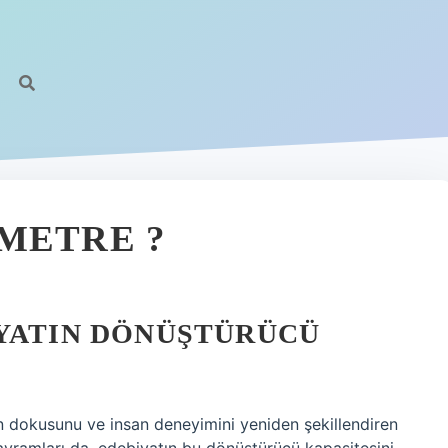
METRE ?
IYATIN DÖNÜŞTÜRÜCÜ
n dokusunu ve insan deneyimini yeniden şekillendiren