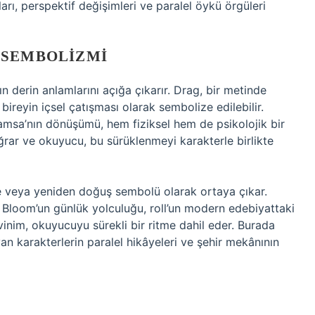
ı, perspektif değişimleri ve paralel öykü örgüleri
 SEMBOLIZMI
n derin anlamlarını açığa çıkarır. Drag, bir metinde
bireyin içsel çatışması olarak sembolize edilebilir.
amsa’nın dönüşümü, hem fiziksel hem de psikolojik bir
uğrar ve okuyucu, bu sürüklenmeyi karakterle birlikte
me veya yeniden doğuş sembolü olarak ortaya çıkar.
loom’un günlük yolculuğu, roll’un modern edebiyattaki
vinim, okuyucuyu sürekli bir ritme dahil eder. Burada
an karakterlerin paralel hikâyeleri ve şehir mekânının