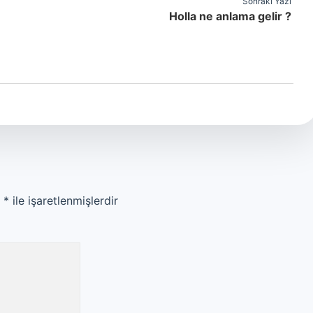
Sonraki Yazı
Holla ne anlama gelir ?
r
*
ile işaretlenmişlerdir