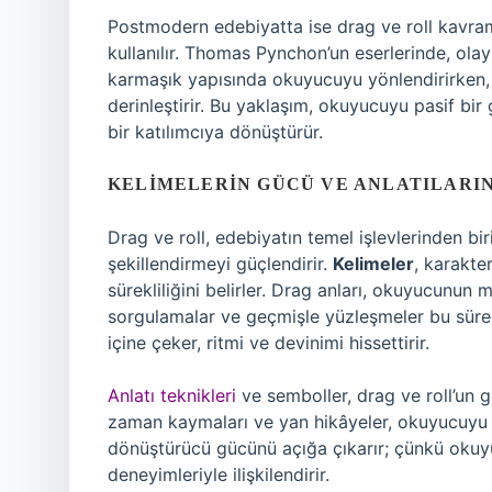
Postmodern edebiyatta ise drag ve roll kavraml
kullanılır. Thomas Pynchon’un eserlerinde, olayl
karmaşık yapısında okuyucuyu yönlendirirken, d
derinleştirir. Bu yaklaşım, okuyucuyu pasif bir
bir katılımcıya dönüştürür.
KELIMELERIN GÜCÜ VE ANLATILARI
Drag ve roll, edebiyatın temel işlevlerinden bi
şekillendirmeyi güçlendirir.
Kelimeler
, karakter
sürekliliğini belirler. Drag anları, okuyucunun
sorgulamalar ve geçmişle yüzleşmeler bu süreçt
içine çeker, ritmi ve devinimi hissettirir.
Anlatı teknikleri
ve semboller, drag ve roll’un g
zaman kaymaları ve yan hikâyeler, okuyucuyu m
dönüştürücü gücünü açığa çıkarır; çünkü oku
deneyimleriyle ilişkilendirir.