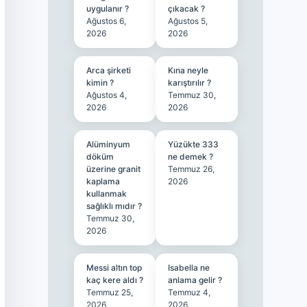
uygulanır ?
çıkacak ?
Ağustos 6,
Ağustos 5,
2026
2026
Arca şirketi
Kına neyle
kimin ?
karıştırılır ?
Ağustos 4,
Temmuz 30,
2026
2026
Alüminyum
Yüzükte 333
döküm
ne demek ?
üzerine granit
Temmuz 26,
kaplama
2026
kullanmak
sağlıklı mıdır ?
Temmuz 30,
2026
Messi altın top
Isabella ne
kaç kere aldı ?
anlama gelir ?
Temmuz 25,
Temmuz 4,
2026
2026