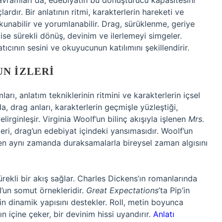
vramları da, edebiyatın bu dönüştürücü kapasitesini
rdır. Bir anlatının ritmi, karakterlerin hareketi ve
kunabilir ve yorumlanabilir. Drag, sürüklenme, geriye
l ise sürekli dönüş, devinim ve ilerlemeyi simgeler.
tıcının sesini ve okuyucunun katılımını şekillendirir.
N İZLERI
ları, anlatım tekniklerinin ritmini ve karakterlerin içsel
a, drag anları, karakterlerin geçmişle yüzleştiği,
irginleşir. Virginia Woolf’un bilinç akışıyla işlenen
Mrs.
leri, drag’un edebiyat içindeki yansımasıdır. Woolf’un
rken aynı zamanda duraksamalarla bireysel zaman algısını
rekli bir akış sağlar. Charles Dickens’ın romanlarında
ll’un somut örnekleridir.
Great Expectations
’ta Pip’in
n dinamik yapısını destekler. Roll, metin boyunca
ın içine çeker, bir devinim hissi uyandırır.
Anlatı