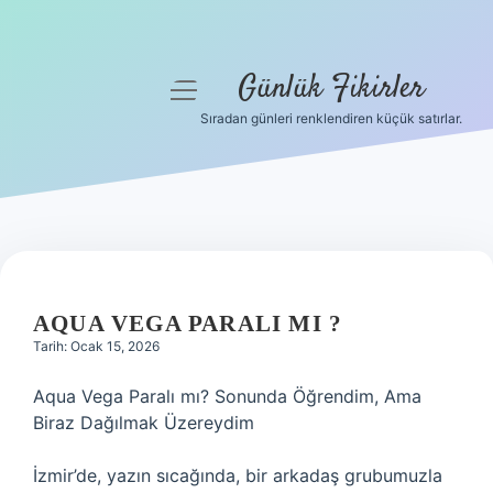
Günlük Fikirler
menüyü
aç
Sıradan günleri renklendiren küçük satırlar.
Anasayfa
Gizlilik Politikası
Yasal Uyarı
Hakkımızda
AQUA VEGA PARALI MI ?
Tarih: Ocak 15, 2026
Aqua Vega Paralı mı? Sonunda Öğrendim, Ama
Biraz Dağılmak Üzereydim
İzmir’de, yazın sıcağında, bir arkadaş grubumuzla