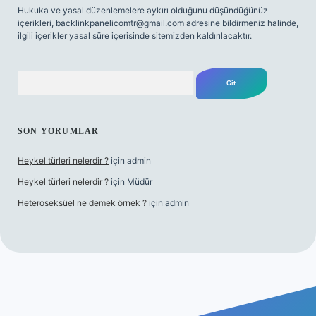
Hukuka ve yasal düzenlemelere aykırı olduğunu düşündüğünüz
içerikleri,
backlinkpanelicomtr@gmail.com
adresine bildirmeniz halinde,
ilgili içerikler yasal süre içerisinde sitemizden kaldırılacaktır.
Arama
SON YORUMLAR
Heykel türleri nelerdir ?
için
admin
Heykel türleri nelerdir ?
için
Müdür
Heteroseksüel ne demek örnek ?
için
admin
iriş