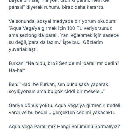
Başka biri ise, “Ya yok, tabii ki paralı. Hem de
pahalı!” diyerek ruhumu biraz daha kararttı.
Ve sonunda, sosyal medyada bir yorum okudum:
“Aqua Vega’ya girmek için 100 TL veriyorsunuz
ama şezlong da paralı. Yani eğlenmek için sadece
su değil, para da lazım.” İşte bu… Gözlerim
yuvarlaklaştı.
Furkan: “Ne oldu, bro? Sen de mi ‘paralı mı’ dedin?
Ha-ha!”
Ben: “Hadi be Furkan, sen bunu şaka yaparak
söylüyorsun ama bu çok ciddi bir mesele…”
Geriye dönüş yoktu. Aqua Vega’ya girmenin bedeli
vardı ve bu bedel… gerçekten cebimi yakacaktı.
Aqua Vega Paralı mı? Hangi Bölümünü Sormalıyız?