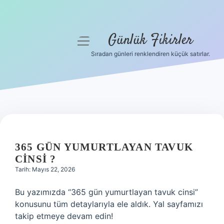
Günlük Fikirler
menüyü
aç
Sıradan günleri renklendiren küçük satırlar.
Anasayfa
Gizlilik Politikası
Yasal Uyarı
Hakkımızda
365 GÜN YUMURTLAYAN TAVUK
CINSI ?
Tarih: Mayıs 22, 2026
Bu yazımızda “365 gün yumurtlayan tavuk cinsi”
konusunu tüm detaylarıyla ele aldık. Yal sayfamızı
takip etmeye devam edin!