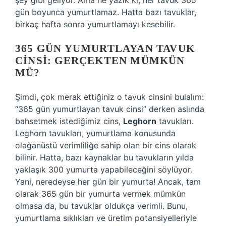
şey gibi geliyor. Ama ne yazık ki, her tavuk 365
gün boyunca yumurtlamaz. Hatta bazı tavuklar,
birkaç hafta sonra yumurtlamayı kesebilir.
365 GÜN YUMURTLAYAN TAVUK
CINSI: GERÇEKTEN MÜMKÜN
MÜ?
Şimdi, çok merak ettiğiniz o tavuk cinsini bulalım:
“365 gün yumurtlayan tavuk cinsi” derken aslında
bahsetmek istediğimiz cins,
Leghorn
tavukları.
Leghorn tavukları, yumurtlama konusunda
olağanüstü verimliliğe sahip olan bir cins olarak
bilinir. Hatta, bazı kaynaklar bu tavukların yılda
yaklaşık 300 yumurta yapabileceğini söylüyor.
Yani, neredeyse her gün bir yumurta! Ancak, tam
olarak 365 gün bir yumurta vermek mümkün
olmasa da, bu tavuklar oldukça verimli. Bunu,
yumurtlama sıklıkları ve üretim potansiyelleriyle