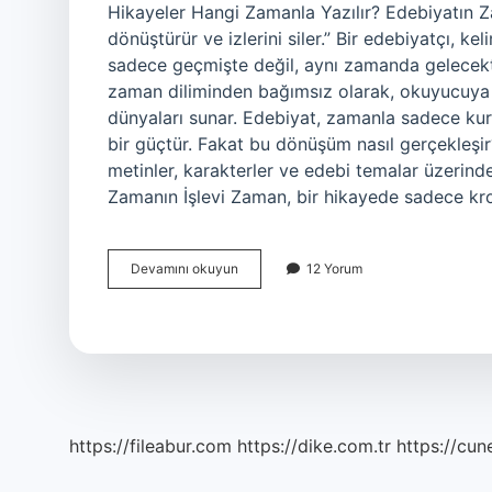
Hikayeler Hangi Zamanla Yazılır? Edebiyatın Za
dönüştürür ve izlerini siler.” Bir edebiyatçı, k
sadece geçmişte değil, aynı zamanda gelecekte 
zaman diliminden bağımsız olarak, okuyucuya far
dünyaları sunar. Edebiyat, zamanla sadece ku
bir güçtür. Fakat bu dönüşüm nasıl gerçekleşir
metinler, karakterler ve edebi temalar üzerin
Zamanın İşlevi Zaman, bir hikayede sadece kro
Hikayeler
Devamını okuyun
12 Yorum
hangi
zamanla
yazılır
?
https://fileabur.com
https://dike.com.tr
https://cun