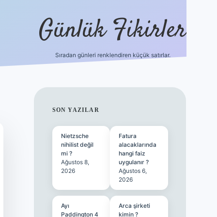
Günlük Fikirler
Sıradan günleri renklendiren küçük satırlar.
ilbet güncel
SIDEBAR
SON YAZILAR
Nietzsche
Fatura
nihilist değil
alacaklarında
mi ?
hangi faiz
Ağustos 8,
uygulanır ?
2026
Ağustos 6,
2026
Ayı
Arca şirketi
Paddington 4
kimin ?