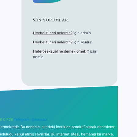
SON YORUMLAR
Heykel türleri nelerdir ?
için
admin
Heykel türleri nelerdir ?
için
Müdür
Heteroseksüel ne demek örnek ?
için
admin
6 0 726
Telegram: @karabul
ermektedir. Bu nedenle, sitedeki içerikleri proaktif olarak denetleme
uğu kabul etmiş sayılırlar. Bu internet sitesi, herhangi bir marka,