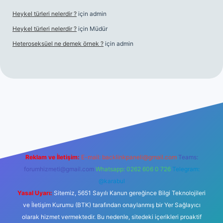
Heykel türleri nelerdir ?
için
admin
Heykel türleri nelerdir ?
için
Müdür
Heteroseksüel ne demek örnek ?
için
admin
t güncel giriş
Reklam ve İletişim:
E-mail:
backlinkpaneli@gmail.com
Teams:
forumhizmeti@gmail.com
Whatsapp: 0262 606 0 726
Telegram:
@karabul
Yasal Uyarı:
Sitemiz, 5651 Sayılı Kanun gereğince Bilgi Teknolojileri
ve İletişim Kurumu (BTK) tarafından onaylanmış bir Yer Sağlayıcı
olarak hizmet vermektedir. Bu nedenle, sitedeki içerikleri proaktif