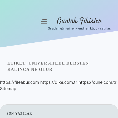
Günlük Fikirler
menüyü
aç
Sıradan günleri renklendiren küçük satırlar.
Anasayfa
Gizlilik Politikası
Yasal Uyarı
ETIKET:
ÜNIVERSITEDE DERSTEN
KALINCA NE OLUR
Hakkımızda
https://fileabur.com
https://dike.com.tr
https://cune.com.tr
Sitemap
SIDEBAR
SON YAZILAR