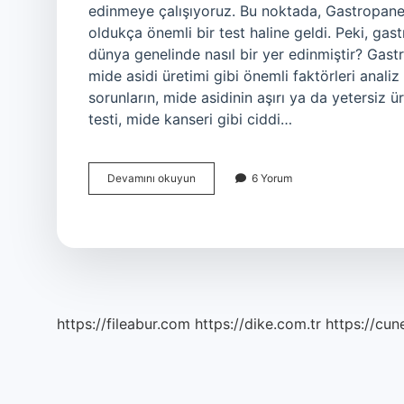
edinmeye çalışıyoruz. Bu noktada, Gastropanel t
oldukça önemli bir test haline geldi. Peki, gast
dünya genelinde nasıl bir yer edinmiştir? Gastr
mide asidi üretimi gibi önemli faktörleri analiz
sorunların, mide asidinin aşırı ya da yetersiz 
testi, mide kanseri gibi ciddi…
Gastropanel
Devamını okuyun
6 Yorum
testi
nedir
?
https://fileabur.com
https://dike.com.tr
https://cun