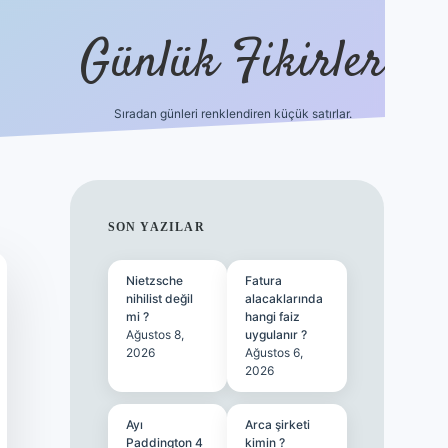
Günlük Fikirler
Sıradan günleri renklendiren küçük satırlar.
ilbet güncel g
SIDEBAR
SON YAZILAR
Nietzsche
Fatura
nihilist değil
alacaklarında
mi ?
hangi faiz
Ağustos 8,
uygulanır ?
2026
Ağustos 6,
2026
Ayı
Arca şirketi
Paddington 4
kimin ?