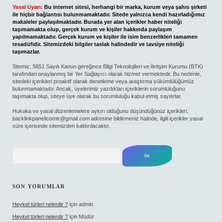
Yasal Uyarı:
Bu internet sitesi, herhangi bir marka, kurum veya şahıs şirketi
ile hiçbir bağlantısı bulunmamaktadır. Sitede yalnızca kendi hazırladığımız
makaleler paylaşılmaktadır. Burada yer alan içerikler haber niteliği
taşımamakta olup, gerçek kurum ve kişiler hakkında paylaşım
yapılmamaktadır. Gerçek kurum ve kişiler ile isim benzerlikleri tamamen
tesadüfidir. Sitemizdeki bilgiler taslak halindedir ve tavsiye niteliği
taşımazlar.
Sitemiz, 5651 Sayılı Kanun gereğince Bilgi Teknolojileri ve İletişim Kurumu (BTK)
tarafından onaylanmış bir Yer Sağlayıcı olarak hizmet vermektedir. Bu nedenle,
sitedeki içerikleri proaktif olarak denetleme veya araştırma yükümlülüğümüz
bulunmamaktadır. Ancak, üyelerimiz yazdıkları içeriklerin sorumluluğunu
taşımakta olup, siteye üye olarak bu sorumluluğu kabul etmiş sayılırlar.
Hukuka ve yasal düzenlemelere aykırı olduğunu düşündüğünüz içerikleri,
backlinkpanelicomtr@gmail.com
adresine bildirmeniz halinde, ilgili içerikler yasal
süre içerisinde sitemizden kaldırılacaktır.
Arama
SON YORUMLAR
Heykel türleri nelerdir ?
için
admin
Heykel türleri nelerdir ?
için
Müdür