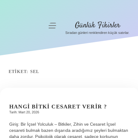
Günlük Fikirler
menüyü
aç
Sıradan günleri renklendiren küçük satırlar.
Anasayfa
Gizlilik Politikası
Yasal Uyarı
ETIKET:
SEL
Hakkımızda
HANGI BITKI CESARET VERIR ?
Tarih: Mart 20, 2026
Giriş: Bir İçsel Yolculuk – Bitkiler, Zihin ve Cesaret İçsel
cesareti bulmak bazen dışarıda aradığımız şeyleri bulmaktan
daha zordur. Psikolojik olarak cesaret, sadece korkunun