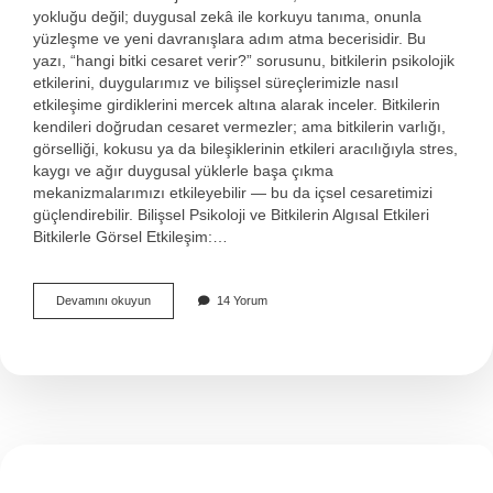
yokluğu değil; duygusal zekâ ile korkuyu tanıma, onunla
yüzleşme ve yeni davranışlara adım atma becerisidir. Bu
yazı, “hangi bitki cesaret verir?” sorusunu, bitkilerin psikolojik
etkilerini, duygularımız ve bilişsel süreçlerimizle nasıl
etkileşime girdiklerini mercek altına alarak inceler. Bitkilerin
kendileri doğrudan cesaret vermezler; ama bitkilerin varlığı,
görselliği, kokusu ya da bileşiklerinin etkileri aracılığıyla stres,
kaygı ve ağır duygusal yüklerle başa çıkma
mekanizmalarımızı etkileyebilir — bu da içsel cesaretimizi
güçlendirebilir. Bilişsel Psikoloji ve Bitkilerin Algısal Etkileri
Bitkilerle Görsel Etkileşim:…
Hangi
Devamını okuyun
14 Yorum
bitki
cesaret
verir
?