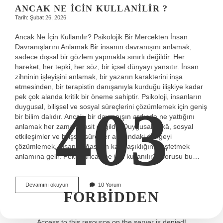
ANCAK NE ICIN KULLANILIR ?
Tarih: Şubat 26, 2026
Ancak Ne İçin Kullanılır? Psikolojik Bir Mercekten İnsan
Davranışlarını Anlamak Bir insanın davranışını anlamak,
sadece dışsal bir gözlem yapmakla sınırlı değildir. Her
hareket, her tepki, her söz, bir içsel dünyayı yansıtır. İnsan
zihninin işleyişini anlamak, bir yazarın karakterini inşa
etmesinden, bir terapistin danışanıyla kurduğu ilişkiye kadar
pek çok alanda kritik bir öneme sahiptir. Psikoloji, insanların
403
duygusal, bilişsel ve sosyal süreçlerini çözümlemek için geniş
bir bilim dalıdır. Ancak, bir davranışın ardında ne yattığını
anlamak her zaman basit değildir. Duygusal zekâ, sosyal
etkileşimler ve bilişsel süreçler arasındaki dengeyi
çözümlemek, insan doğasının karmaşıklığını keşfetmek
anlamına gelir. Peki, “ancak ne için kullanılır?” sorusu bu…
Ancak
Devamını okuyun
10 Yorum
FORBIDDEN
ne
icin
kullanilir
?
Access to this resource on the server is denied!