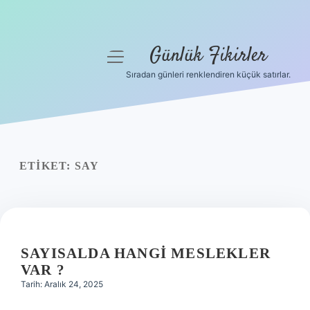
Günlük Fikirler
menüyü
aç
Sıradan günleri renklendiren küçük satırlar.
Anasayfa
Gizlilik Politikası
Yasal Uyarı
ETIKET:
SAY
Hakkımızda
SAYISALDA HANGI MESLEKLER
VAR ?
Tarih: Aralık 24, 2025