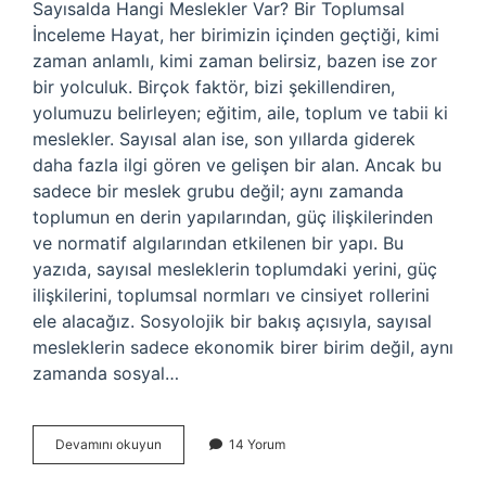
Sayısalda Hangi Meslekler Var? Bir Toplumsal
İnceleme Hayat, her birimizin içinden geçtiği, kimi
zaman anlamlı, kimi zaman belirsiz, bazen ise zor
bir yolculuk. Birçok faktör, bizi şekillendiren,
yolumuzu belirleyen; eğitim, aile, toplum ve tabii ki
meslekler. Sayısal alan ise, son yıllarda giderek
daha fazla ilgi gören ve gelişen bir alan. Ancak bu
sadece bir meslek grubu değil; aynı zamanda
toplumun en derin yapılarından, güç ilişkilerinden
ve normatif algılarından etkilenen bir yapı. Bu
yazıda, sayısal mesleklerin toplumdaki yerini, güç
ilişkilerini, toplumsal normları ve cinsiyet rollerini
ele alacağız. Sosyolojik bir bakış açısıyla, sayısal
mesleklerin sadece ekonomik birer birim değil, aynı
zamanda sosyal…
Sayısalda
Devamını okuyun
14 Yorum
hangi
meslekler