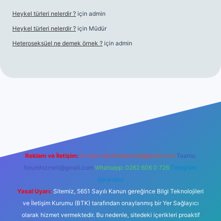
Heykel türleri nelerdir ?
için
admin
Heykel türleri nelerdir ?
için
Müdür
Heteroseksüel ne demek örnek ?
için
admin
et güncel giriş
Reklam ve İletişim:
E-mail:
backlinkpaneli@gmail.com
Teams:
forumhizmeti@gmail.com
Whatsapp: 0262 606 0 726
Telegram:
@karabul
Yasal Uyarı:
Sitemiz, 5651 Sayılı Kanun gereğince Bilgi Teknolojileri
ve İletişim Kurumu (BTK) tarafından onaylanmış bir Yer Sağlayıcı
olarak hizmet vermektedir. Bu nedenle, sitedeki içerikleri proaktif