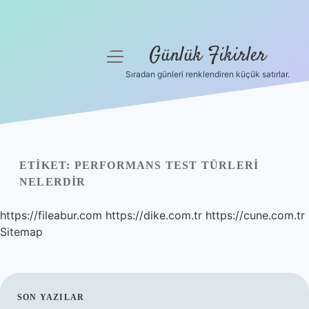
Günlük Fikirler
menüyü
aç
Sıradan günleri renklendiren küçük satırlar.
Anasayfa
Gizlilik Politikası
Yasal Uyarı
ETIKET:
PERFORMANS TEST TÜRLERI
NELERDIR
Hakkımızda
https://fileabur.com
https://dike.com.tr
https://cune.com.tr
Sitemap
SIDEBAR
SON YAZILAR