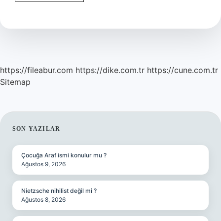
türü
NTFS
ne
demek
?
https://fileabur.com
https://dike.com.tr
https://cune.com.tr
Sitemap
SIDEBAR
SON YAZILAR
Çocuğa Araf ismi konulur mu ?
Ağustos 9, 2026
Nietzsche nihilist değil mi ?
Ağustos 8, 2026