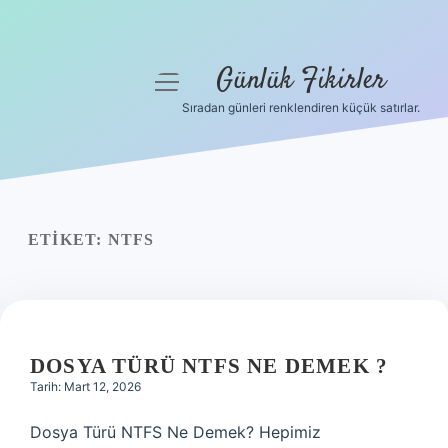
Günlük Fikirler
menüyü
aç
Sıradan günleri renklendiren küçük satırlar.
Anasayfa
Gizlilik Politikası
Yasal Uyarı
ETIKET:
NTFS
Hakkımızda
DOSYA TÜRÜ NTFS NE DEMEK ?
Tarih: Mart 12, 2026
Dosya Türü NTFS Ne Demek? Hepimiz