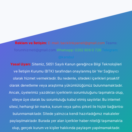
t güncel giriş
Reklam ve İletişim:
E-mail:
backlinkpaneli@gmail.com
Teams:
forumhizmeti@gmail.com
Whatsapp: 0262 606 0 726
Telegram:
@karabul
Yasal Uyarı:
Sitemiz, 5651 Sayılı Kanun gereğince Bilgi Teknolojileri
ve İletişim Kurumu (BTK) tarafından onaylanmış bir Yer Sağlayıcı
olarak hizmet vermektedir. Bu nedenle, sitedeki içerikleri proaktif
olarak denetleme veya araştırma yükümlülüğümüz bulunmamaktadır.
Ancak, üyelerimiz yazdıkları içeriklerin sorumluluğunu taşımakta olup,
siteye üye olarak bu sorumluluğu kabul etmiş sayılırlar. Bu internet
sitesi, herhangi bir marka, kurum veya şahıs şirketi ile hiçbir bağlantısı
bulunmamaktadır. Sitede yalnızca kendi hazırladığımız makaleler
paylaşılmaktadır. Burada yer alan içerikler haber niteliği taşımamakta
olup, gerçek kurum ve kişiler hakkında paylaşım yapılmamaktadır.