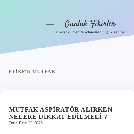
Günlük Fikirler
menüyü
aç
Sıradan günleri renklendiren küçük satırlar.
Anasayfa
Gizlilik Politikası
Yasal Uyarı
ETIKET:
MUTFAK
Hakkımızda
MUTFAK ASPIRATÖR ALIRKEN
NELERE DIKKAT EDILMELI ?
Tarih: Ekim 29, 2025