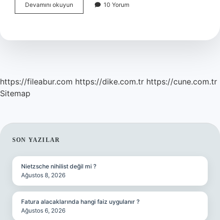
Mutfak
Devamını okuyun
10 Yorum
aspiratör
alırken
nelere
dikkat
edilmeli
?
https://fileabur.com
https://dike.com.tr
https://cune.com.tr
Sitemap
SIDEBAR
SON YAZILAR
Nietzsche nihilist değil mi ?
Ağustos 8, 2026
Fatura alacaklarında hangi faiz uygulanır ?
Ağustos 6, 2026