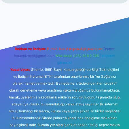
 güncel giriş
Reklam ve İletişim:
E-mail:
backlinkpaneli@gmail.com
Teams:
forumhizmeti@gmail.com
Whatsapp: 0262 606 0 726
Telegram:
@karabul
Yasal Uyarı:
Sitemiz, 5651 Sayılı Kanun gereğince Bilgi Teknolojileri
ve İletişim Kurumu (BTK) tarafından onaylanmış bir Yer Sağlayıcı
olarak hizmet vermektedir. Bu nedenle, sitedeki içerikleri proaktif
olarak denetleme veya araştırma yükümlülüğümüz bulunmamaktadır.
Ancak, üyelerimiz yazdıkları içeriklerin sorumluluğunu taşımakta olup,
siteye üye olarak bu sorumluluğu kabul etmiş sayılırlar. Bu internet
sitesi, herhangi bir marka, kurum veya şahıs şirketi ile hiçbir bağlantısı
bulunmamaktadır. Sitede yalnızca kendi hazırladığımız makaleler
paylaşılmaktadır. Burada yer alan içerikler haber niteliği taşımamakta