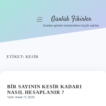
Günlük Fikirler
menüyü
aç
Sıradan günleri renklendiren küçük satırlar.
Anasayfa
Gizlilik Politikası
Yasal Uyarı
ETIKET:
KESIR
Hakkımızda
BIR SAYININ KESIR KADARI
NASIL HESAPLANIR ?
Tarih: Aralık 17, 2025