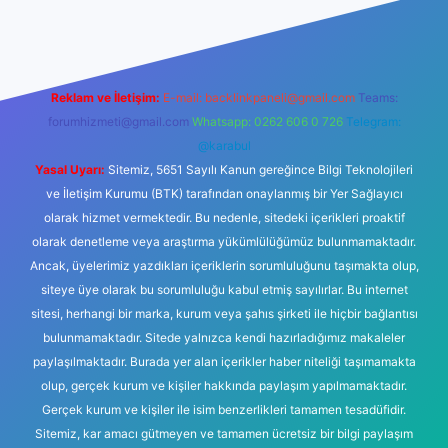
 güncel giriş
Reklam ve İletişim:
E-mail:
backlinkpaneli@gmail.com
Teams:
forumhizmeti@gmail.com
Whatsapp: 0262 606 0 726
Telegram:
@karabul
Yasal Uyarı:
Sitemiz, 5651 Sayılı Kanun gereğince Bilgi Teknolojileri
ve İletişim Kurumu (BTK) tarafından onaylanmış bir Yer Sağlayıcı
olarak hizmet vermektedir. Bu nedenle, sitedeki içerikleri proaktif
olarak denetleme veya araştırma yükümlülüğümüz bulunmamaktadır.
Ancak, üyelerimiz yazdıkları içeriklerin sorumluluğunu taşımakta olup,
siteye üye olarak bu sorumluluğu kabul etmiş sayılırlar. Bu internet
sitesi, herhangi bir marka, kurum veya şahıs şirketi ile hiçbir bağlantısı
bulunmamaktadır. Sitede yalnızca kendi hazırladığımız makaleler
paylaşılmaktadır. Burada yer alan içerikler haber niteliği taşımamakta
olup, gerçek kurum ve kişiler hakkında paylaşım yapılmamaktadır.
Gerçek kurum ve kişiler ile isim benzerlikleri tamamen tesadüfidir.
Sitemiz, kar amacı gütmeyen ve tamamen ücretsiz bir bilgi paylaşım