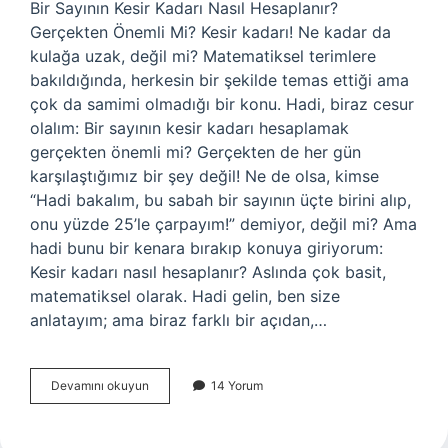
Bir Sayının Kesir Kadarı Nasıl Hesaplanır?
Gerçekten Önemli Mi? Kesir kadarı! Ne kadar da
kulağa uzak, değil mi? Matematiksel terimlere
bakıldığında, herkesin bir şekilde temas ettiği ama
çok da samimi olmadığı bir konu. Hadi, biraz cesur
olalım: Bir sayının kesir kadarı hesaplamak
gerçekten önemli mi? Gerçekten de her gün
karşılaştığımız bir şey değil! Ne de olsa, kimse
“Hadi bakalım, bu sabah bir sayının üçte birini alıp,
onu yüzde 25’le çarpayım!” demiyor, değil mi? Ama
hadi bunu bir kenara bırakıp konuya giriyorum:
Kesir kadarı nasıl hesaplanır? Aslında çok basit,
matematiksel olarak. Hadi gelin, ben size
anlatayım; ama biraz farklı bir açıdan,…
Bir
Devamını okuyun
14 Yorum
sayının
kesir
kadarı