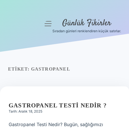
Günlük Fikirler
menüyü
aç
Sıradan günleri renklendiren küçük satırlar.
Anasayfa
Gizlilik Politikası
Yasal Uyarı
ETIKET:
GASTROPANEL
Hakkımızda
GASTROPANEL TESTI NEDIR ?
Tarih: Aralık 18, 2025
Gastropanel Testi Nedir? Bugün, sağlığımızı