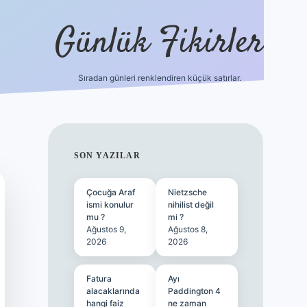
Günlük Fikirler
Sıradan günleri renklendiren küçük satırlar.
ilbet güncel g
SIDEBAR
SON YAZILAR
Çocuğa Araf
Nietzsche
ismi konulur
nihilist değil
mu ?
mi ?
Ağustos 9,
Ağustos 8,
2026
2026
Fatura
Ayı
alacaklarında
Paddington 4
hangi faiz
ne zaman