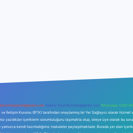
backlinkpaneli@gmail.com
Teams:
forumhizmeti@gmail.com
Whatsapp: 0262 60
i ve İletişim Kurumu (BTK) tarafından onaylanmış bir Yer Sağlayıcı olarak hizmet v
azdıkları içeriklerin sorumluluğunu taşımakta olup, siteye üye olarak bu sorumlul
e yalnızca kendi hazırladığımız makaleler paylaşılmaktadır. Burada yer alan içeri