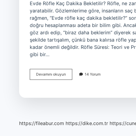
Evde Röfle Kaç Dakika Bekletilir? Röfle, ne za
yaratabilir. Gözlemlerime göre, insanların saç 
rağmen, “Evde röfle kaç dakika bekletilir?” sor
doğru hesaplanması adeta bir bilim gibi. Anca
göz ardı edip, “biraz daha beklerim” diyerek sa
şekilde tartışalım, çünkü bana kalırsa röfle ya
kadar önemli değildir. Röfle Süresi: Teori ve P
gibi bir…
Evde
Devamını okuyun
14 Yorum
röfle
kaç
dakika
bekletilir
?
https://fileabur.com
https://dike.com.tr
https://cun