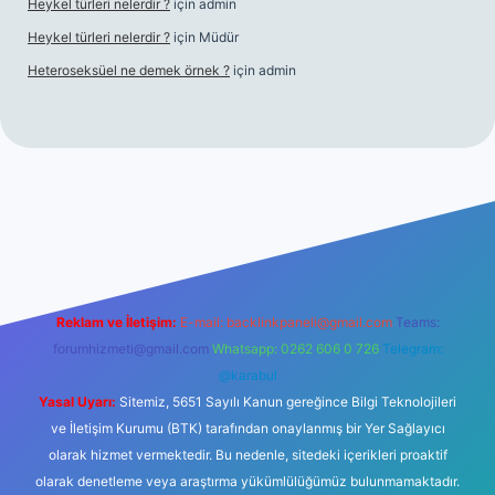
Heykel türleri nelerdir ?
için
admin
Heykel türleri nelerdir ?
için
Müdür
Heteroseksüel ne demek örnek ?
için
admin
t güncel giriş
Reklam ve İletişim:
E-mail:
backlinkpaneli@gmail.com
Teams:
forumhizmeti@gmail.com
Whatsapp: 0262 606 0 726
Telegram:
@karabul
Yasal Uyarı:
Sitemiz, 5651 Sayılı Kanun gereğince Bilgi Teknolojileri
ve İletişim Kurumu (BTK) tarafından onaylanmış bir Yer Sağlayıcı
olarak hizmet vermektedir. Bu nedenle, sitedeki içerikleri proaktif
olarak denetleme veya araştırma yükümlülüğümüz bulunmamaktadır.