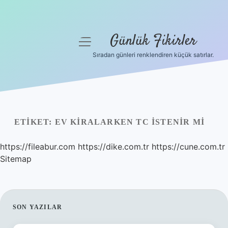
Günlük Fikirler
menüyü
aç
Sıradan günleri renklendiren küçük satırlar.
Anasayfa
Gizlilik Politikası
Yasal Uyarı
ETIKET:
EV KIRALARKEN TC ISTENIR MI
Hakkımızda
https://fileabur.com
https://dike.com.tr
https://cune.com.tr
Sitemap
SIDEBAR
SON YAZILAR