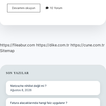
Ferhat
Devamını okuyun
10 Yorum
Göçer
neden
doktorluğu
bıraktı
?
https://fileabur.com
https://dike.com.tr
https://cune.com.tr
Sitemap
SIDEBAR
SON YAZILAR
Nietzsche nihilist değil mi ?
Ağustos 8, 2026
Fatura alacaklarında hangi faiz uygulanır ?