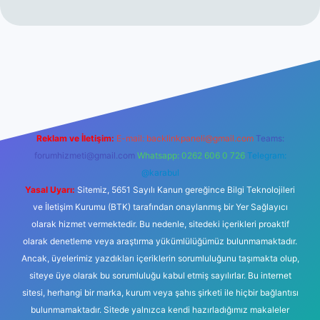
 güncel giriş
Reklam ve İletişim:
E-mail:
backlinkpaneli@gmail.com
Teams:
forumhizmeti@gmail.com
Whatsapp: 0262 606 0 726
Telegram:
@karabul
Yasal Uyarı:
Sitemiz, 5651 Sayılı Kanun gereğince Bilgi Teknolojileri
ve İletişim Kurumu (BTK) tarafından onaylanmış bir Yer Sağlayıcı
olarak hizmet vermektedir. Bu nedenle, sitedeki içerikleri proaktif
olarak denetleme veya araştırma yükümlülüğümüz bulunmamaktadır.
Ancak, üyelerimiz yazdıkları içeriklerin sorumluluğunu taşımakta olup,
siteye üye olarak bu sorumluluğu kabul etmiş sayılırlar. Bu internet
sitesi, herhangi bir marka, kurum veya şahıs şirketi ile hiçbir bağlantısı
bulunmamaktadır. Sitede yalnızca kendi hazırladığımız makaleler