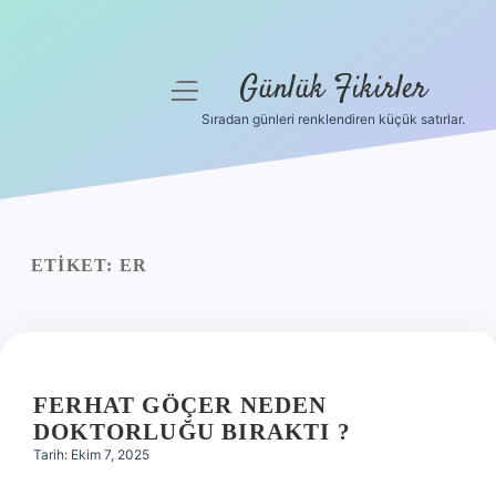
Günlük Fikirler
menüyü
aç
Sıradan günleri renklendiren küçük satırlar.
Anasayfa
Gizlilik Politikası
Yasal Uyarı
ETIKET:
ER
Hakkımızda
FERHAT GÖÇER NEDEN
DOKTORLUĞU BIRAKTI ?
Tarih: Ekim 7, 2025