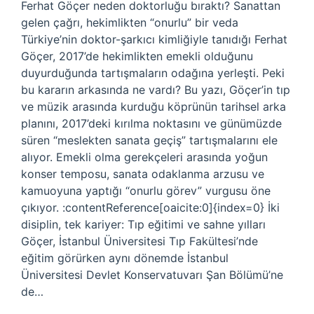
Ferhat Göçer neden doktorluğu bıraktı? Sanattan
gelen çağrı, hekimlikten “onurlu” bir veda
Türkiye’nin doktor-şarkıcı kimliğiyle tanıdığı Ferhat
Göçer, 2017’de hekimlikten emekli olduğunu
duyurduğunda tartışmaların odağına yerleşti. Peki
bu kararın arkasında ne vardı? Bu yazı, Göçer’in tıp
ve müzik arasında kurduğu köprünün tarihsel arka
planını, 2017’deki kırılma noktasını ve günümüzde
süren “meslekten sanata geçiş” tartışmalarını ele
alıyor. Emekli olma gerekçeleri arasında yoğun
konser temposu, sanata odaklanma arzusu ve
kamuoyuna yaptığı “onurlu görev” vurgusu öne
çıkıyor. :contentReference[oaicite:0]{index=0} İki
disiplin, tek kariyer: Tıp eğitimi ve sahne yılları
Göçer, İstanbul Üniversitesi Tıp Fakültesi’nde
eğitim görürken aynı dönemde İstanbul
Üniversitesi Devlet Konservatuvarı Şan Bölümü’ne
de…