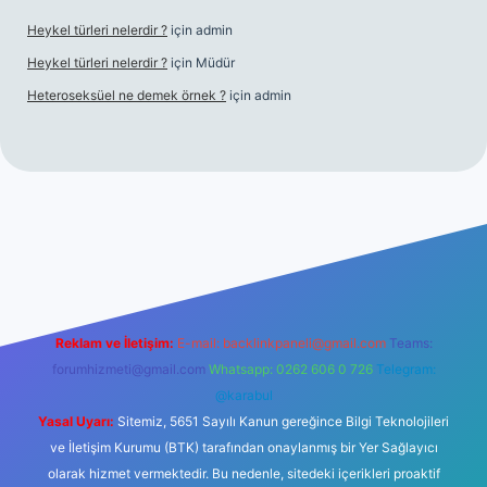
Heykel türleri nelerdir ?
için
admin
Heykel türleri nelerdir ?
için
Müdür
Heteroseksüel ne demek örnek ?
için
admin
t güncel giriş
Reklam ve İletişim:
E-mail:
backlinkpaneli@gmail.com
Teams:
forumhizmeti@gmail.com
Whatsapp: 0262 606 0 726
Telegram:
@karabul
Yasal Uyarı:
Sitemiz, 5651 Sayılı Kanun gereğince Bilgi Teknolojileri
ve İletişim Kurumu (BTK) tarafından onaylanmış bir Yer Sağlayıcı
olarak hizmet vermektedir. Bu nedenle, sitedeki içerikleri proaktif