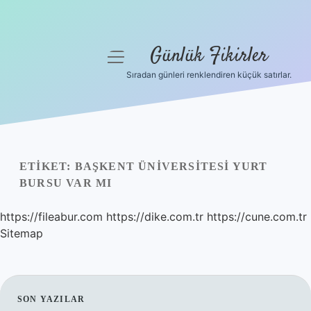
Günlük Fikirler
menüyü
aç
Sıradan günleri renklendiren küçük satırlar.
Anasayfa
Gizlilik Politikası
Yasal Uyarı
ETIKET:
BAŞKENT ÜNIVERSITESI YURT
BURSU VAR MI
Hakkımızda
https://fileabur.com
https://dike.com.tr
https://cune.com.tr
Sitemap
SIDEBAR
SON YAZILAR