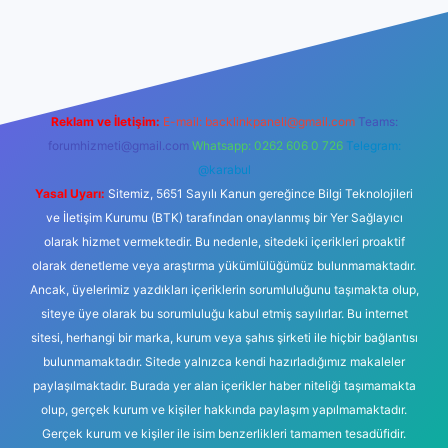
 güncel giriş
Reklam ve İletişim:
E-mail:
backlinkpaneli@gmail.com
Teams:
forumhizmeti@gmail.com
Whatsapp: 0262 606 0 726
Telegram:
@karabul
Yasal Uyarı:
Sitemiz, 5651 Sayılı Kanun gereğince Bilgi Teknolojileri
ve İletişim Kurumu (BTK) tarafından onaylanmış bir Yer Sağlayıcı
olarak hizmet vermektedir. Bu nedenle, sitedeki içerikleri proaktif
olarak denetleme veya araştırma yükümlülüğümüz bulunmamaktadır.
Ancak, üyelerimiz yazdıkları içeriklerin sorumluluğunu taşımakta olup,
siteye üye olarak bu sorumluluğu kabul etmiş sayılırlar. Bu internet
sitesi, herhangi bir marka, kurum veya şahıs şirketi ile hiçbir bağlantısı
bulunmamaktadır. Sitede yalnızca kendi hazırladığımız makaleler
paylaşılmaktadır. Burada yer alan içerikler haber niteliği taşımamakta
olup, gerçek kurum ve kişiler hakkında paylaşım yapılmamaktadır.
Gerçek kurum ve kişiler ile isim benzerlikleri tamamen tesadüfidir.