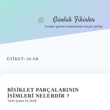
Günlük Fikirler
menüyü
aç
Sıradan günleri renklendiren küçük satırlar.
Anasayfa
Gizlilik Politikası
Yasal Uyarı
ETIKET:
ALAR
Hakkımızda
BISIKLET PARÇALARININ
ISIMLERI NELERDIR ?
Tarih: Şubat 19, 2026