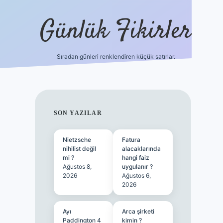
Günlük Fikirler
Sıradan günleri renklendiren küçük satırlar.
ilbet güncel giri
SIDEBAR
SON YAZILAR
Nietzsche
Fatura
nihilist değil
alacaklarında
mi ?
hangi faiz
Ağustos 8,
uygulanır ?
2026
Ağustos 6,
2026
Ayı
Arca şirketi
Paddington 4
kimin ?