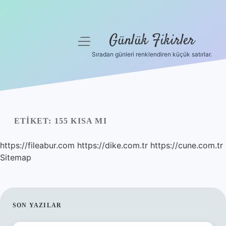
Günlük Fikirler
menüyü
aç
Sıradan günleri renklendiren küçük satırlar.
Anasayfa
Gizlilik Politikası
Yasal Uyarı
ETIKET:
155 KISA MI
Hakkımızda
https://fileabur.com
https://dike.com.tr
https://cune.com.tr
Sitemap
SIDEBAR
SON YAZILAR